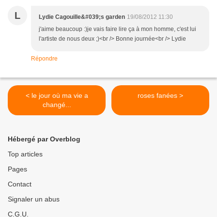
L
Lydie Cagouille&#039;s garden
19/08/2012 11:30
j'aime beaucoup :)je vais faire lire ça à mon homme, c'est lui
l'artiste de nous deux ;)<br /> Bonne journée<br /> Lydie
Répondre
< le jour où ma vie a
roses fanées >
changé...
Hébergé par Overblog
Top articles
Pages
Contact
Signaler un abus
C.G.U.