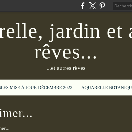
elle, jardin et 
rêves...
...et autres rêves
BLES MISE À JOUR DÉCEMBRE 2022
AQUARELLE BOTANIQU
imer...
er...