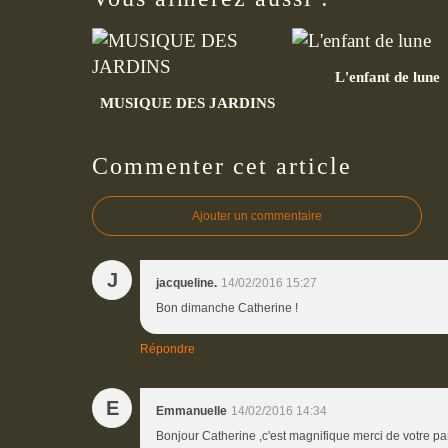
L'enfant de lune
MUSIQUE DES JARDINS
Commenter cet article
Ajouter un commentaire
J
jacqueline.
14/02/2016 15:27
Bon dimanche Catherine !
Répondre
E
Emmanuelle
14/02/2016 14:34
Bonjour Catherine ,c'est magnifique merci de votre p