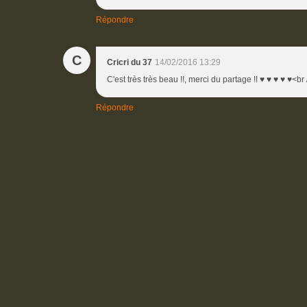
Répondre
C
Cricri du 37
14/02/2016 13:29
C'est très très beau !!, merci du partage !! ♥ ♥ ♥ ♥ ♥<br
Répondre