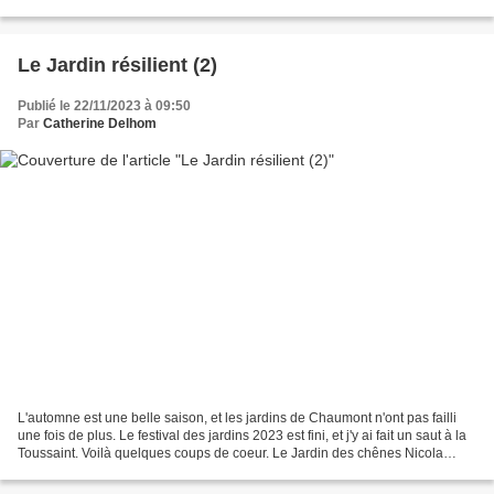
ruban dont une partie représente...
Le Jardin résilient (2)
Publié le 22/11/2023 à 09:50
Par
Catherine Delhom
L'automne est une belle saison, et les jardins de Chaumont n'ont pas failli
une fois de plus. Le festival des jardins 2023 est fini, et j'y ai fait un saut à la
Toussaint. Voilà quelques coups de coeur. Le Jardin des chênes Nicola
HILLS, paysagiste-conceptrice,...