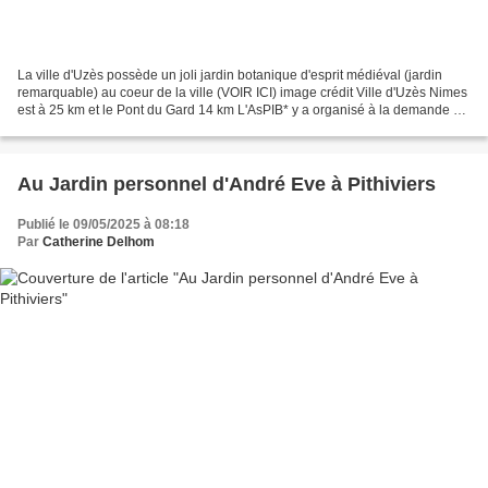
La ville d'Uzès possède un joli jardin botanique d'esprit médiéval (jardin
remarquable) au coeur de la ville (VOIR ICI) image crédit Ville d'Uzès Nimes
est à 25 km et le Pont du Gard 14 km L'AsPIB* y a organisé à la demande de
la Ville d'Uzès une expsosition...
Au Jardin personnel d'André Eve à Pithiviers
Publié le 09/05/2025 à 08:18
Par
Catherine Delhom