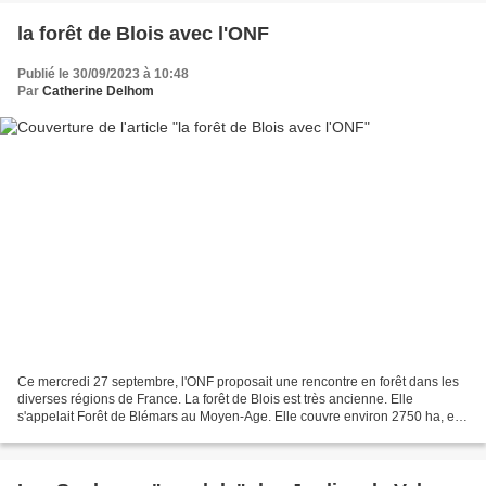
la forêt de Blois avec l'ONF
Publié le 30/09/2023 à 10:48
Par
Catherine Delhom
Ce mercredi 27 septembre, l'ONF proposait une rencontre en forêt dans les
diverses régions de France. La forêt de Blois est très ancienne. Elle
s'appelait Forêt de Blémars au Moyen-Age. Elle couvre environ 2750 ha, et a
peu varié en surface depuis le...