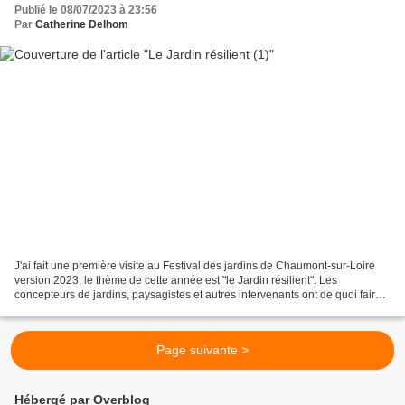
Publié le 08/07/2023 à 23:56
Par
Catherine Delhom
J'ai fait une première visite au Festival des jardins de Chaumont-sur-Loire
version 2023, le thème de cette année est "le Jardin résilient". Les
concepteurs de jardins, paysagistes et autres intervenants ont de quoi faire
tant le sujet est brûlant ! J'aime...
Page suivante >
Hébergé par Overblog