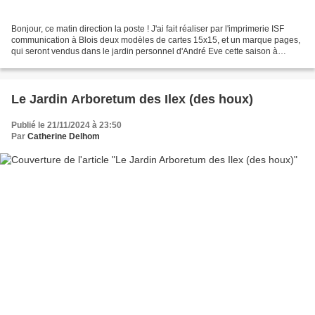
Bonjour, ce matin direction la poste ! J'ai fait réaliser par l'imprimerie ISF
communication à Blois deux modèles de cartes 15x15, et un marque pages,
qui seront vendus dans le jardin personnel d'André Eve cette saison à
l'entier bénéfice du jardin et...
Le Jardin Arboretum des Ilex (des houx)
Publié le 21/11/2024 à 23:50
Par
Catherine Delhom