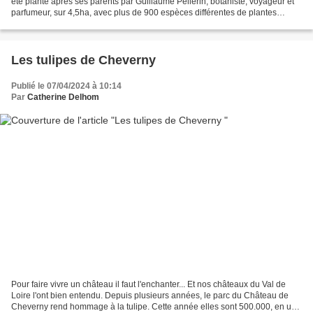
été planté après ses parents par Guillaume Pellerin, botaniste, voyageur et
parfumeur, sur 4,5ha, avec plus de 900 espèces différentes de plantes
exotiques dans une grande baie...
Les tulipes de Cheverny
Publié le 07/04/2024 à 10:14
Par
Catherine Delhom
Pour faire vivre un château il faut l'enchanter... Et nos châteaux du Val de
Loire l'ont bien entendu. Depuis plusieurs années, le parc du Château de
Cheverny rend hommage à la tulipe. Cette année elles sont 500.000, en un