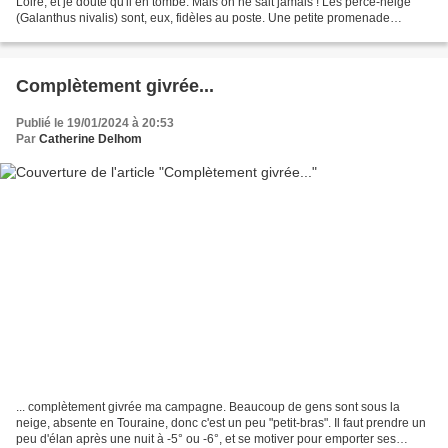
Loire, et je doute qu'il en tombe. Mais on ne sait jamais ! Les perce-neige
(Galanthus nivalis) sont, eux, fidèles au poste. Une petite promenade
improvisé d'Hector à l'Ile de la...
Complètement givrée...
Publié le 19/01/2024 à 20:53
Par
Catherine Delhom
... complètement givrée ma campagne. Beaucoup de gens sont sous la
neige, absente en Touraine, donc c'est un peu "petit-bras". Il faut prendre un
peu d'élan après une nuit à -5° ou -6°, et se motiver pour emporter ses