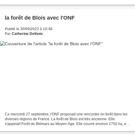
microbes et son chien dehors. Marcher...
la forêt de Blois avec l'ONF
Publié le 30/09/2023 à 10:48
Par
Catherine Delhom
Ce mercredi 27 septembre, l'ONF proposait une rencontre en forêt dans les
diverses régions de France. La forêt de Blois est très ancienne. Elle
s'appelait Forêt de Blémars au Moyen-Age. Elle couvre environ 2750 ha, et a
peu varié en surface depuis le...