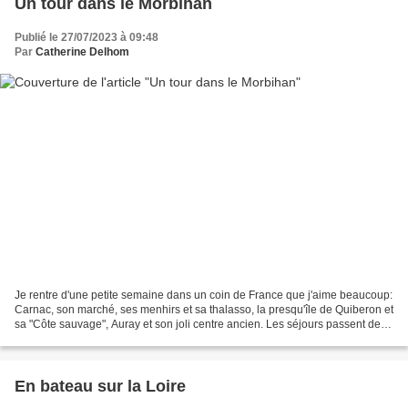
Un tour dans le Morbihan
Publié le 27/07/2023 à 09:48
Par
Catherine Delhom
Je rentre d'une petite semaine dans un coin de France que j'aime beaucoup:
Carnac, son marché, ses menhirs et sa thalasso, la presqu'île de Quiberon et
sa "Côte sauvage", Auray et son joli centre ancien. Les séjours passent de
plus en plus vite d'année...
En bateau sur la Loire