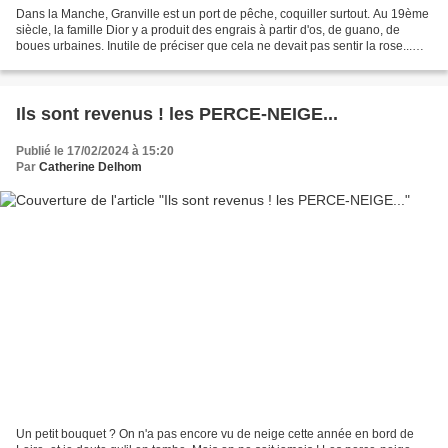
Dans la Manche, Granville est un port de pêche, coquiller surtout. Au 19ème
siècle, la famille Dior y a produit des engrais à partir d'os, de guano, de
boues urbaines. Inutile de préciser que cela ne devait pas sentir la rose...
Ces effluves ont dû affûter...
Ils sont revenus ! les PERCE-NEIGE...
Publié le 17/02/2024 à 15:20
Par
Catherine Delhom
Un petit bouquet ? On n'a pas encore vu de neige cette année en bord de