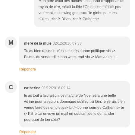
Mon père avait des ruches... et quand il rapportait un
rayon de cire, c'était la fête ! On ne connaissait pas
vraiment le chewing gum, sauf le globo pour les
bulles...<br /> Bises, <br /> Catherine
M
mere de la mule
02/12/2016 09:38
Tu as bien raison et c'est une très bonne politique.<br />
Bisous du vendredi et bon week-end <br /> Maman mule
Répondre
C
catherine
01/12/2016 09:14
tu as tout à fait raison, ce marché de Noël sera une belle
vitrine pour ta région, dommage qu'il soit si loin, je serais bien
venue faire des emplettes!<br /> bonne journée Catherine<br
/> PS je t'ai envoyé un mail en oubliant de te demander
pourquoi de ton côté?
Répondre