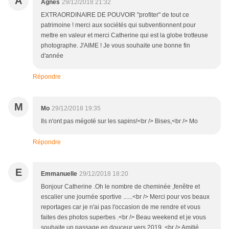
A
Agnès
29/12/2018 21:32
EXTRAORDINAIRE DE POUVOIR "profiter" de tout ce
patrimoine ! merci aux sociétés qui subventionnent pour
mettre en valeur et merci Catherine qui est la globe trotteuse
photographe. J'AIME ! Je vous souhaite une bonne fin
d'année
Répondre
M
Mo
29/12/2018 19:35
Ils n'ont pas mégoté sur les sapins!<br /> Bises,<br /> Mo
Répondre
E
Emmanuelle
29/12/2018 18:20
Bonjour Catherine .Oh le nombre de cheminée ,fenêtre et
escalier une journée sportive ......<br /> Merci pour vos beaux
reportages car je n'ai pas l'occasion de me rendre et vous
faites des photos superbes .<br /> Beau weekend et je vous
souhaite un passage en douceur vers 2019 .<br /> Amitié