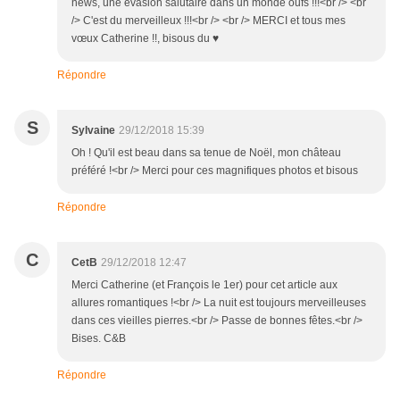
news, une évasion salutaire dans un monde oufs !!!<br /> <br
/> C'est du merveilleux !!!<br /> <br /> MERCI et tous mes
vœux Catherine !!, bisous du ♥
Répondre
S
Sylvaine
29/12/2018 15:39
Oh ! Qu'il est beau dans sa tenue de Noël, mon château
préféré !<br /> Merci pour ces magnifiques photos et bisous
Répondre
C
CetB
29/12/2018 12:47
Merci Catherine (et François le 1er) pour cet article aux
allures romantiques !<br /> La nuit est toujours merveilleuses
dans ces vieilles pierres.<br /> Passe de bonnes fêtes.<br />
Bises. C&B
Répondre