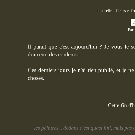
aquarelle - fleurs et fr
2
Par
Il parait que c'est aujourd'hui ? Je vous le 
douceur, des couleurs...
Ces derniers jours je n'ai rien publié, et je 
choses.
Cette fin d'
les peintres... dedans c'est quasi fini, mais pas