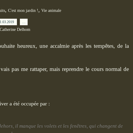
,
,
uits
C'est mon jardin !
Vie animale
1.03.2019
…
 Catherine Delhom
souhaite heureux, une accalmie après les tempêtes, de la
ne vais pas me rattaper, mais reprendre le cours normal de
hiver a été occupée par :
 dehors, il manque les volets et les fenêtres, qui changent de