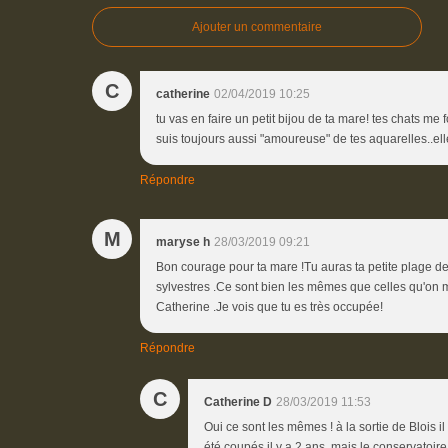
Ajouter un commentaire
C
catherine
02/04/2019 10:25
tu vas en faire un petit bijou de ta mare! tes chats me fon
suis toujours aussi "amoureuse" de tes aquarelles..ell
Répondre
M
maryse h
28/03/2019 09:21
Bon courage pour ta mare !Tu auras ta petite plage de 
sylvestres .Ce sont bien les mêmes que celles qu'on met
Catherine .Je vois que tu es très occupée!
Répondre
C
Catherine D
28/03/2019 11:53
Oui ce sont les mêmes ! à la sortie de Blois i
été coupés il y a 2 ans, mais le conservatoi