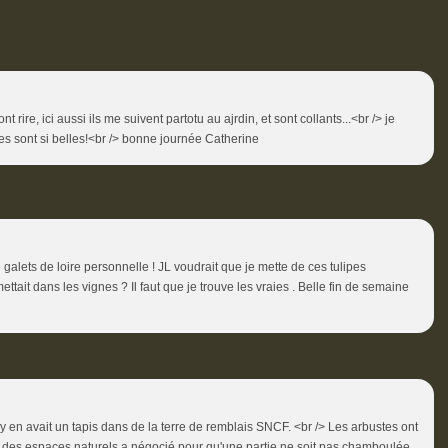
t rire, ici aussi ils me suivent partotu au ajrdin, et sont collants...<br /> je
es sont si belles!<br /> bonne journée Catherine
galets de loire personnelle ! JL voudrait que je mette de ces tulipes
tait dans les vignes ? Il faut que je trouve les vraies . Belle fin de semaine
l y en avait un tapis dans de la terre de remblais SNCF. <br /> Les arbustes ont
re des espaces naturels a négocié pour qu'une partie ne soit pas chamboulée.