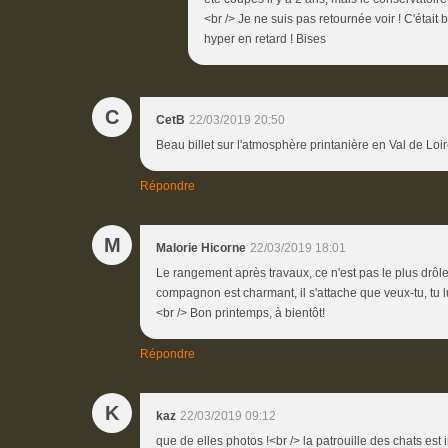
<br /> Je ne suis pas retournée voir ! C'était b
hyper en retard ! Bises
C
CetB
22/03/2019 20:50
Beau billet sur l'atmosphère printanière en Val de Lo
Répondre
M
Malorie Hicorne
22/03/2019 18:01
Le rangement après travaux, ce n'est pas le plus drôle
compagnon est charmant, il s'attache que veux-tu, tu lui
<br /> Bon printemps, à bientôt!
Répondre
K
kaz
22/03/2019 09:12
que de elles photos !<br /> la patrouille des chats est