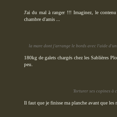
J'ai du mal à ranger !!! Imaginez, le contenu
chambre d'amis ...
la mare dont j'arrange le bords avec l'aide d'un
180kg de galets chargés chez les Sablières Pl
peu.
Torturer ses copines à c
Il faut que je finisse ma planche avant que les