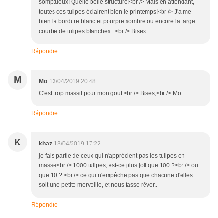
somptueux! Quelle belle structure!<br /> Mais en attendant,
toutes ces tulipes éclairent bien le printemps!<br /> J'aime
bien la bordure blanc et pourpre sombre ou encore la large
courbe de tulipes blanches...<br /> Bises
Répondre
M
Mo
13/04/2019 20:48
C'est trop massif pour mon goût.<br /> Bises,<br /> Mo
Répondre
K
khaz
13/04/2019 17:22
je fais partie de ceux qui n'apprécient pas les tulipes en
masse<br /> 1000 tulipes, est-ce plus joli que 100 ?<br /> ou
que 10 ? <br /> ce qui n'empêche pas que chacune d'elles
soit une petite merveille, et nous fasse rêver..
Répondre