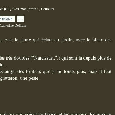
,
,
NIQUE
C'est mon jardin !
Couleurs
5.03.2026
…
 Catherine Delhom
s, c'est le jaune qui éclate au jardin, avec le blanc des
les très doubles ("Narcissus..".) qui sont là depuis plus de
e...
ctangle des fruitiers que je ne tonds plus, mais il faut
gratteron, une peste.
ouleurs que voient les bébés, et les animaux, les insectes