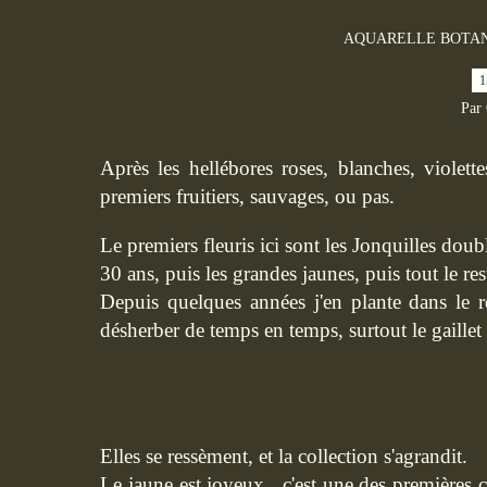
AQUARELLE BOTA
1
Par
Après les hellébores roses, blanches, violette
premiers fruitiers, sauvages, ou pas.
Le premiers fleuris ici sont les Jonquilles doub
30 ans, puis les grandes jaunes, puis tout le rest
Depuis quelques années j'en plante dans le re
désherber de temps en temps, surtout le gaillet 
Elles se ressèment, et la collection s'agrandit.
Le jaune est joyeux , c'est une des premières c