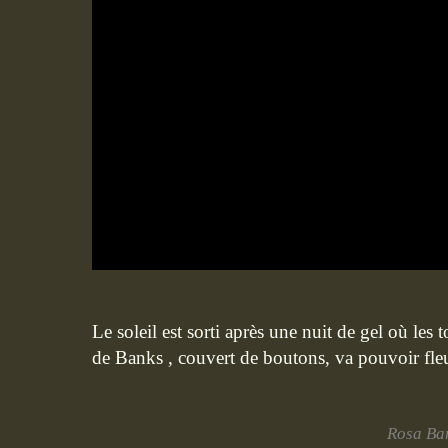
Le soleil est sorti après une nuit de gel où les t
de Banks , couvert de boutons, va pouvoir fleur
Rosa Ban