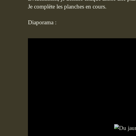
Je complète les planches en cours.
Diaporama :