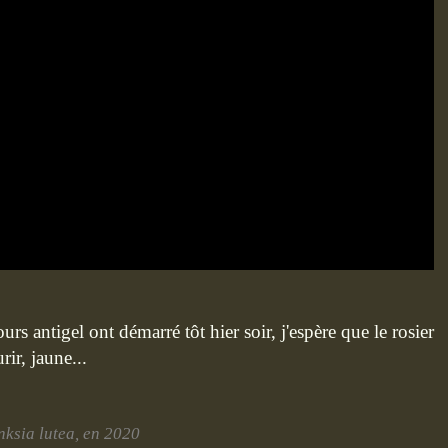
ours antigel ont démarré tôt hier soir, j'espère que le rosier
ir, jaune...
ksia lutea, en 2020