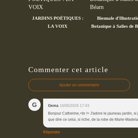
JARDINS POÉTIQUES :
Biennale d'Illustrati
LA VOIX
Botanique à Salies de 
Commenter cet article
Ajouter un commentaire
G
Gema
16/06/2026 17:43
Bonjour Catherine,<br /> J'adore le jauneau jardin, si 
que dire ce celui, si riche, de la robe de Marie-Madela
Répondre