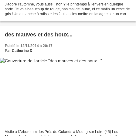
J'adore l'automne, vous aussi , non ? le printemps à l'envers en quelque
sorte. Je vois beaucoup de rouge, pas mal de jaune, et ce matin un zeste de
gris ! Un dimanche à ratisser les feuilles, les mettre en lasagne sur un carré
de portager, dans le bac...
des mauves et des houx...
Publié le 12/11/2014 à 20:17
Par
Catherine D
Visite à l'Arboretum des Prés de Culands à Meung-sur Loire (45) Les