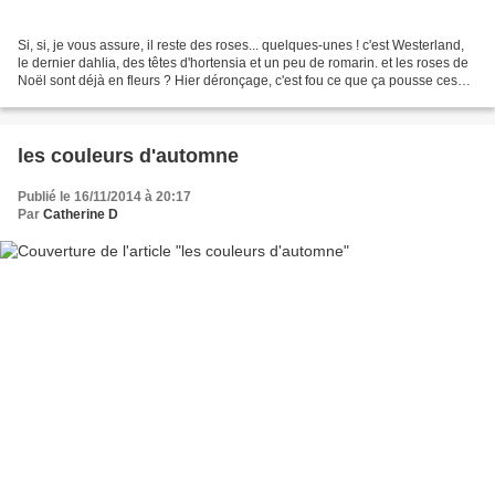
Si, si, je vous assure, il reste des roses... quelques-unes ! c'est Westerland,
le dernier dahlia, des têtes d'hortensia et un peu de romarin. et les roses de
Noël sont déjà en fleurs ? Hier déronçage, c'est fou ce que ça pousse ces
trucs-là dès qu'on...
les couleurs d'automne
Publié le 16/11/2014 à 20:17
Par
Catherine D