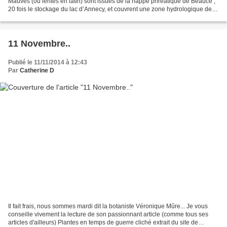
Mauves (ou lentes en latin) sont issues de la nappe phréatique de Beauce ,
20 fois le stockage du lac d’Annecy, et couvrent une zone hydrologique de
277 km2. Les 3 Mauves rejoignent lentement...
11 Novembre..
Publié le 11/11/2014 à 12:43
Par
Catherine D
Il fait frais, nous sommes mardi dit la botaniste Véronique Mûre... Je vous
conseille vivement la lecture de son passionnant article (comme tous ses
articles d'ailleurs) Plantes en temps de guerre cliché extrait du site de