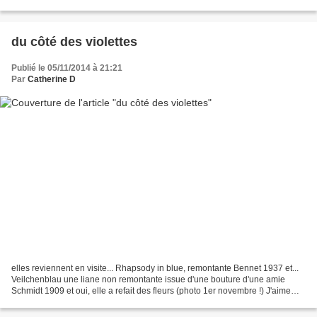
Véronique Mûre Bien sûr, comme...
du côté des violettes
Publié le 05/11/2014 à 21:21
Par
Catherine D
elles reviennent en visite... Rhapsody in blue, remontante Bennet 1937 et...
Veilchenblau une liane non remontante issue d'une bouture d'une amie
Schmidt 1909 et oui, elle a refait des fleurs (photo 1er novembre !) J'aime
beaucoup ces tons, et du coup,...