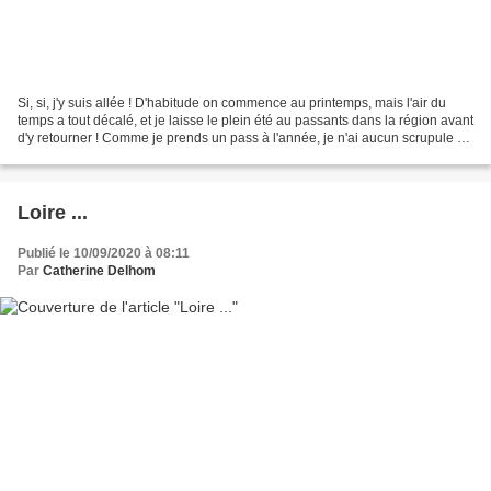
Si, si, j'y suis allée ! D'habitude on commence au printemps, mais l'air du
temps a tout décalé, et je laisse le plein été au passants dans la région avant
d'y retourner ! Comme je prends un pass à l'année, je n'ai aucun scrupule à
y aller juste 2 ou...
Loire ...
Publié le 10/09/2020 à 08:11
Par
Catherine Delhom