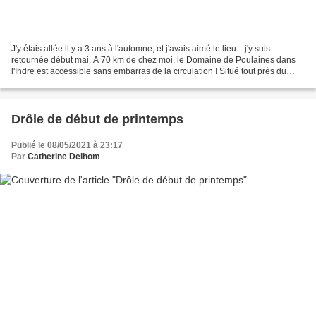
J'y étais allée il y a 3 ans à l'automne, et j'avais aimé le lieu... j'y suis
retournée début mai. A 70 km de chez moi, le Domaine de Poulaines dans
l'Indre est accessible sans embarras de la circulation ! Situé tout près du
beau Château de Valençay qui...
Drôle de début de printemps
Publié le 08/05/2021 à 23:17
Par
Catherine Delhom