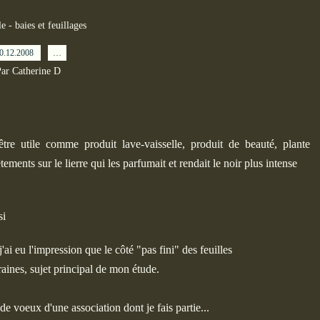
e - baies et feuillages
0.12.2008
…
ar Catherine D
 être utile comme produit lave-vaisselle, produit de beauté, plante
ements sur le lierre qui les parfumait et rendait le noir plus intense
si
j'ai eu l'impression que le côté "pas fini" des feuilles
raines, sujet principal de mon étude.
de voeux d'une association dont je fais partie...