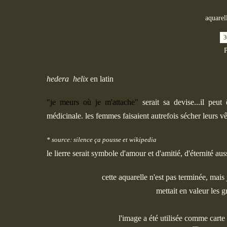
aquarell
3
P
hedera helix
en latin
"je meurs où je m'attache"
serait sa devise...il peut
médicinale. les femmes faisaient autrefois sécher leurs vêt
* source: silence ça pousse et wikipedia
le lierre serait symbole d'amour et d'amitié, d'éternité aus
cette aquarelle n'est pas terminée, mais 
mettait en valeur les g
l'image a été utilisée comme carte 