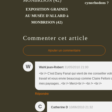
cynorhodons ?
EXPOSITION GRAINES
AU MUSÉE D'ALLARD à
MONBRISON (42)
Commenter cet article
Ajouter un commentaire
W
Wahl jean-Robert
31/05/2010 21:00
<br /> C'est Dany Fanal qui vient de me conseiller votr
travail et vous envie beaucoup comme Claire Felloni 
mes paysages...<br /> Merci<br /> <br /> <br />
Répondre
C
Catherine D
10/06/2010 21:32