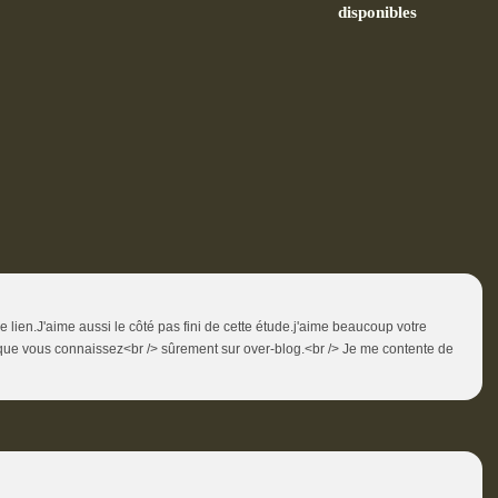
disponibles
e lien.J'aime aussi le côté pas fini de cette étude.j'aime beaucoup votre
que vous connaissez<br /> sûrement sur over-blog.<br /> Je me contente de