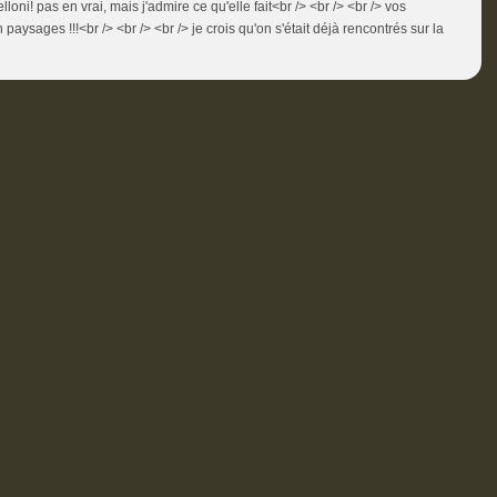
loni! pas en vrai, mais j'admire ce qu'elle fait<br /> <br /> <br /> vos
 paysages !!!<br /> <br /> <br /> je crois qu'on s'était déjà rencontrés sur la