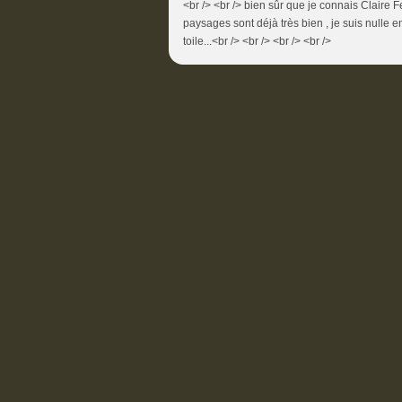
<br /> <br /> bien sûr que je connais Claire Fel
paysages sont déjà très bien , je suis nulle en
toile...<br /> <br /> <br /> <br />