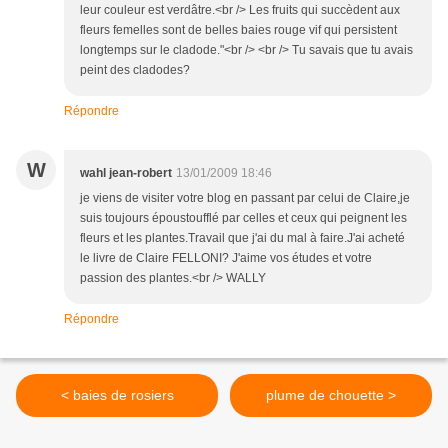
leur couleur est verdâtre.<br /> Les fruits qui succèdent aux
fleurs femelles sont de belles baies rouge vif qui persistent
longtemps sur le cladode."<br /> <br /> Tu savais que tu avais
peint des cladodes?
Répondre
W
wahl jean-robert
13/01/2009 18:46
je viens de visiter votre blog en passant par celui de Claire,je
suis toujours époustoufflé par celles et ceux qui peignent les
fleurs et les plantes.Travail que j'ai du mal à faire.J'ai acheté
le livre de Claire FELLONI? J'aime vos études et votre
passion des plantes.<br /> WALLY
Répondre
< baies de rosiers
plume de chouette >