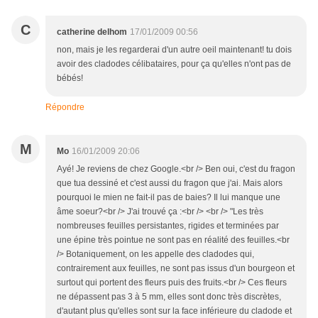
C
catherine delhom
17/01/2009 00:56
non, mais je les regarderai d'un autre oeil maintenant! tu dois
avoir des cladodes célibataires, pour ça qu'elles n'ont pas de
bébés!
Répondre
M
Mo
16/01/2009 20:06
Ayé! Je reviens de chez Google.<br /> Ben oui, c'est du fragon
que tua dessiné et c'est aussi du fragon que j'ai. Mais alors
pourquoi le mien ne fait-il pas de baies? Il lui manque une
âme soeur?<br /> J'ai trouvé ça :<br /> <br /> "Les très
nombreuses feuilles persistantes, rigides et terminées par
une épine très pointue ne sont pas en réalité des feuilles.<br
/> Botaniquement, on les appelle des cladodes qui,
contrairement aux feuilles, ne sont pas issus d'un bourgeon et
surtout qui portent des fleurs puis des fruits.<br /> Ces fleurs
ne dépassent pas 3 à 5 mm, elles sont donc très discrètes,
d'autant plus qu'elles sont sur la face inférieure du cladode et