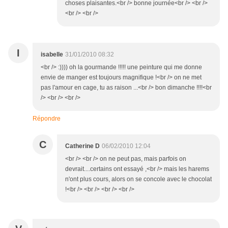
choses plaisantes.<br /> bonne journée<br /> <br />
<br /> <br />
I
isabelle
31/01/2010 08:32
<br /> :)))) oh la gourmande !!!!! une peinture qui me donne
envie de manger est toujours magnifique !<br /> on ne met
pas l'amour en cage, tu as raison ...<br /> bon dimanche !!!!<br
/> <br /> <br />
Répondre
C
Catherine D
06/02/2010 12:04
<br /> <br /> on ne peut pas, mais parfois on
devrait....certains ont essayé ,<br /> mais les harems
n'ont plus cours, alors on se concole avec le chocolat
!<br /> <br /> <br /> <br />