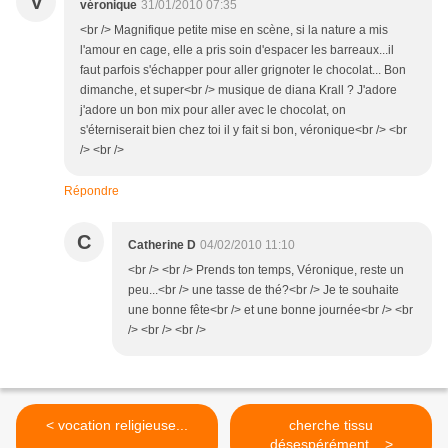
V
véronique
31/01/2010 07:35
<br /> Magnifique petite mise en scène, si la nature a mis
l'amour en cage, elle a pris soin d'espacer les barreaux...il
faut parfois s'échapper pour aller grignoter le chocolat... Bon
dimanche, et super<br /> musique de diana Krall ? J'adore
j'adore un bon mix pour aller avec le chocolat, on
s'éterniserait bien chez toi il y fait si bon, véronique<br /> <br
/> <br />
Répondre
C
Catherine D
04/02/2010 11:10
<br /> <br /> Prends ton temps, Véronique, reste un
peu...<br /> une tasse de thé?<br /> Je te souhaite
une bonne fête<br /> et une bonne journée<br /> <br
/> <br /> <br />
< vocation religieuse...
cherche tissu
désespérément... >