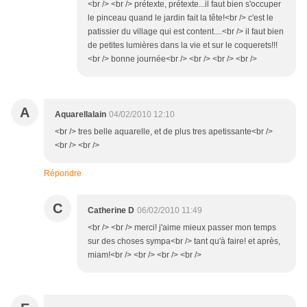
<br /> <br /> prétexte, prétexte...il faut bien s'occuper
le pinceau quand le jardin fait la tête!<br /> c'est le
patissier du village qui est content....<br /> il faut bien
de petites lumières dans la vie et sur le coquerets!!!
<br /> bonne journée<br /> <br /> <br /> <br />
A
Aquarellalain
04/02/2010 12:10
<br /> tres belle aquarelle, et de plus tres apetissante<br />
<br /> <br />
Répondre
C
Catherine D
06/02/2010 11:49
<br /> <br /> merci! j'aime mieux passer mon temps
sur des choses sympa<br /> tant qu'à faire! et après,
miam!<br /> <br /> <br /> <br />