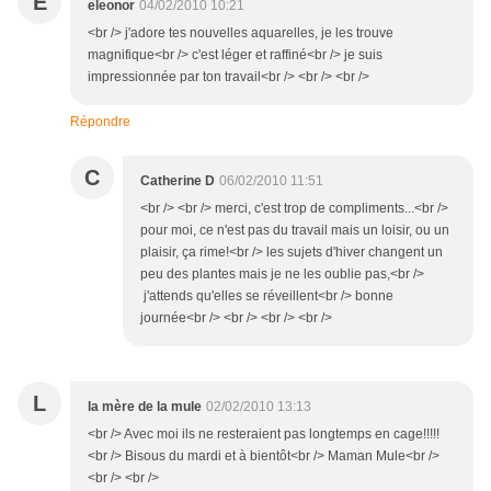
E
eleonor
04/02/2010 10:21
<br /> j'adore tes nouvelles aquarelles, je les trouve
magnifique<br /> c'est léger et raffiné<br /> je suis
impressionnée par ton travail<br /> <br /> <br />
Répondre
C
Catherine D
06/02/2010 11:51
<br /> <br /> merci, c'est trop de compliments...<br />
pour moi, ce n'est pas du travail mais un loisir, ou un
plaisir, ça rime!<br /> les sujets d'hiver changent un
peu des plantes mais je ne les oublie pas,<br />
j'attends qu'elles se réveillent<br /> bonne
journée<br /> <br /> <br /> <br />
L
la mère de la mule
02/02/2010 13:13
<br /> Avec moi ils ne resteraient pas longtemps en cage!!!!!
<br /> Bisous du mardi et à bientôt<br /> Maman Mule<br />
<br /> <br />