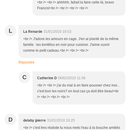
<br /> <br /> ahhhhh, fallait la faire celle-là, bravo
Francis!<br /> <br /> <br /> <br />
L
La Renarde
31/01/2010 18:53
<br /> J'adore les amours en cage. J'en ai planté de la même
famille : les tomtillos en noir pour cuisiner. J'aime ouvrir
comme le petit cadeau.<br /> <br /> <br />
Répondre
C
Catherine D
06/02/2010 11:56
<br /> <br /> j'ai du mal à en faire pousser chez moi...
c'est bon les noirs? en tout cas ça doit être beau!<br
/> <br /> <br /> <br />
D
delaby jpierre
31/01/2010 18:25
<br /> c'est tres réaliste tu nous mets l'eau à la bouche amitiés