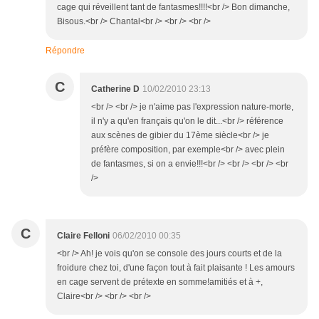
cage qui réveillent tant de fantasmes!!!!<br /> Bon dimanche,
Bisous.<br /> Chantal<br /> <br /> <br />
Répondre
C
Catherine D
10/02/2010 23:13
<br /> <br /> je n'aime pas l'expression nature-morte,
il n'y a qu'en français qu'on le dit...<br /> référence
aux scènes de gibier du 17ème siècle<br /> je
préfère composition, par exemple<br /> avec plein
de fantasmes, si on a envie!!!<br /> <br /> <br /> <br
/>
C
Claire Felloni
06/02/2010 00:35
<br /> Ah! je vois qu'on se console des jours courts et de la
froidure chez toi, d'une façon tout à fait plaisante ! Les amours
en cage servent de prétexte en somme!amitiés et à +,
Claire<br /> <br /> <br />