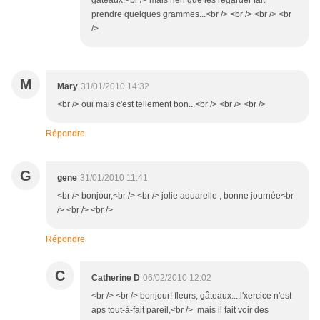
gâteaux!<br /> mais rien que les regarder fait
prendre quelques grammes...<br /> <br /> <br /> <br
/>
M
Mary
31/01/2010 14:32
<br /> oui mais c'est tellement bon...<br /> <br /> <br />
Répondre
G
gene
31/01/2010 11:41
<br /> bonjour,<br /> <br /> jolie aquarelle , bonne journée<br
/> <br /> <br />
Répondre
C
Catherine D
06/02/2010 12:02
<br /> <br /> bonjour! fleurs, gâteaux....l'xercice n'est
aps tout-à-fait pareil,<br /> mais il fait voir des