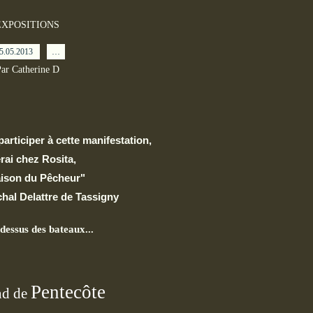
EXPOSITIONS
5.05.2013
…
ar Catherine D
 participer à cette manifestation,
erai chez Rosita,
aison du Pêcheur"
hal Delattre de Tassigny
 dessus des bateaux...
Pentecôte
d de