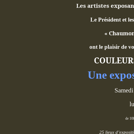
Les artistes exposant
Le Président et l
« Chaumont
ont le plaisir de v
COULEURS
Une expos
Samedi
l
de 10
25 lieux d’expositi