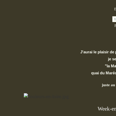
1
P
J'aurai le plaisir de
je s
"la M
quai du Maréc
juste au
Week-en