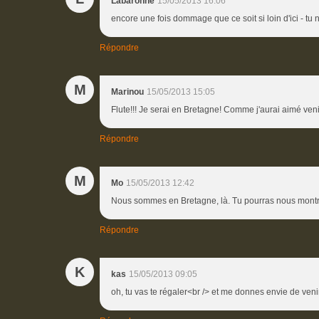
Labaronne
15/05/2013 16:06
encore une fois dommage que ce soit si loin d'ici - tu
Répondre
M
Marinou
15/05/2013 15:05
Flute!!! Je serai en Bretagne! Comme j'aurai aimé veni
Répondre
M
Mo
15/05/2013 12:42
Nous sommes en Bretagne, là. Tu pourras nous montrer
Répondre
K
kas
15/05/2013 09:05
oh, tu vas te régaler<br /> et me donnes envie de venir