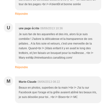
tour de tes pages.<br /> A bientôt et bonne soirée
Répondre
U
une page écrite
08/06/2013 10:36
Je suis fan de tes aquarelles et des iris, alors là je suis
comblée ! J'adore la délicatesse et la transparence de ces
pétales... A la fois soie et velours, c'est une merveille de la
nature. Quand<br /> j'étais enfant il y en avait le long des
trottoirs, et j'en faisais un bouquet pour la maîtresse...<br />
Mary exhttp://minetsandco.canalblog.com/
Répondre
M
Marie-Claude
08/06/2013 08:22
Beaux en photos, superbes de ta main !<br /> J'ai lu sur
Facebook que l'orage et la grêle avaient abîmé tes beaux iris,
je suis désolée pour toi...<br /> Bises<br /> MC