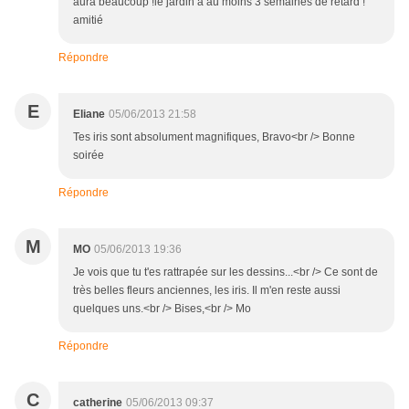
aura beaucoup !le jardin a au moins 3 semaines de retard !
amitié
Répondre
E
Eliane
05/06/2013 21:58
Tes iris sont absolument magnifiques, Bravo<br /> Bonne
soirée
Répondre
M
MO
05/06/2013 19:36
Je vois que tu t'es rattrapée sur les dessins...<br /> Ce sont de
très belles fleurs anciennes, les iris. Il m'en reste aussi
quelques uns.<br /> Bises,<br /> Mo
Répondre
C
catherine
05/06/2013 09:37