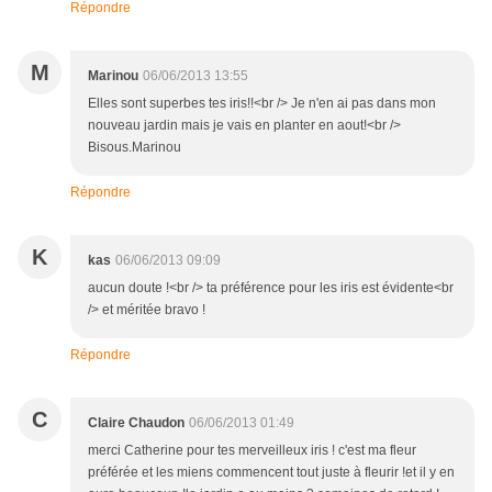
Répondre
M
Marinou
06/06/2013 13:55
Elles sont superbes tes iris!!<br /> Je n'en ai pas dans mon
nouveau jardin mais je vais en planter en aout!<br />
Bisous.Marinou
Répondre
K
kas
06/06/2013 09:09
aucun doute !<br /> ta préférence pour les iris est évidente<br
/> et méritée bravo !
Répondre
C
Claire Chaudon
06/06/2013 01:49
merci Catherine pour tes merveilleux iris ! c'est ma fleur
préférée et les miens commencent tout juste à fleurir !et il y en