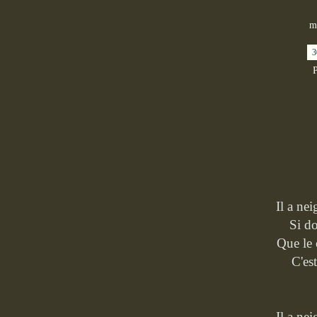
m
3
P
Il a nei
Si d
Que le 
C'est
Il a nei