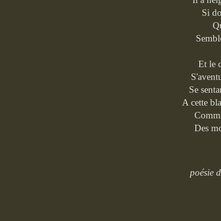
Si d
Qu
Semble
Et le 
S'aventu
Se senta
A cette bl
Comme 
Des mo
poésie 