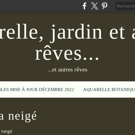
elle, jardin et 
rêves...
...et autres rêves
BLES MISE À JOUR DÉCEMBRE 2022
AQUARELLE BOTANIQU
 a neigé
a neigé