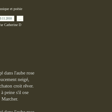
usique et poésie
0.11.2010
…
ar Catherine D
gé dans l'aube rose
oucement neigé,
chaton croit rêver.
 à peine s'il ose
Marcher.
gé dans l'aube rose