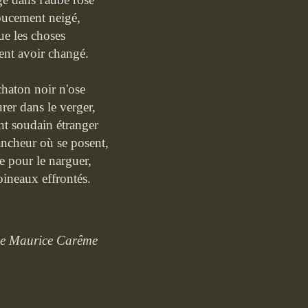
oucement neigé,
e les choses
nt avoir changé.
chaton noir n'ose
rer dans le verger,
nt soudain étranger
ancheur où se posent,
pour le narguer,
ineaux effrontés.
de Maurice Carême