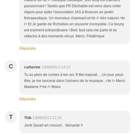
matière de<br /> musique classique. Son blog est vraiment
passionnant ! Tandis que FR Dûchable est venu dans notre
région pour aider l'association JAS à financer un jardin
thérapeutique. Un monsieur charmant et<br /> très naturel.<br
/> Et Je garde de Richelieu un souvenir incroyable. Ce bourg
est vraiment extraordinaire ! Bref, tout cela me parle et se
rattache à des moments vécus. Merci. Frédérique
Répondre
C
catherine
13/08/2013 14:22
Tu as plein de cordes à ton arc !!! Bel exposé.... Un jour, peut-
être, je me lancerai dans l'univers de la musique...<br /> Merci
Madame !!<br /> Bises
Répondre
T
Thib
13/08/2013 12:19
Jordi Savall en concert... Veinarde !!