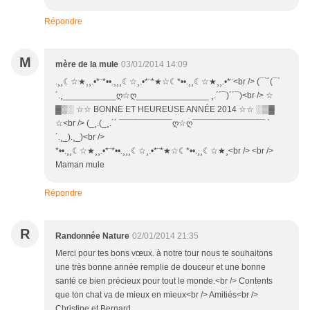
Répondre
M
mère de la mule
03/01/2014 14:09
.¸¸☾☆★¸¸.•*¨*••.¸¸¸☾☆¸.•*¨*★☆☾*••.¸¸☾☆★¸¸.•*¨<br /> (¯`´(¯`
´.¸___________ღ☆ღ_______________ ¸.´´¯)´´¯)<br /> ☆
▓▒░ ☆☆ BONNE ET HEUREUSE ANNÉE 2014 ☆☆ ░▒▓
☆<br /> (_¸.(_¸.´´ ¯¯¯¯¯¯¯¯¯¯¯ღ☆ღ¯¯¯¯¯¯¯¯¯¯¯¯¯¯¯ `
´.¸_).¸_)<br />
*••.¸¸☾☆★¸¸.•*¨*••.¸¸¸☾☆¸.•*¨*★☆☾*••.¸¸☾☆★¸<br /> <br />
Maman mule
Répondre
R
Randonnée Nature
02/01/2014 21:35
Merci pour tes bons vœux. à notre tour nous te souhaitons
une très bonne année remplie de douceur et une bonne
santé ce bien précieux pour tout le monde.<br /> Contents
que ton chat va de mieux en mieux<br /> Amitiés<br />
Christine et Bernard