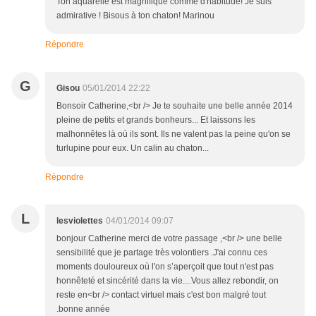
Ton aquarelle est magnifique comme d'habitude! Je suis
admirative ! Bisous à ton chaton! Marinou
Répondre
G
Gisou
05/01/2014 22:22
Bonsoir Catherine,<br /> Je te souhaite une belle année 2014
pleine de petits et grands bonheurs... Et laissons les
malhonnêtes là où ils sont. Ils ne valent pas la peine qu'on se
turlupine pour eux. Un calin au chaton...
Répondre
L
lesviolettes
04/01/2014 09:07
bonjour Catherine merci de votre passage ,<br /> une belle
sensibilité que je partage très volontiers .J'ai connu ces
moments douloureux où l'on s’aperçoit que tout n'est pas
honnêteté et sincérité dans la vie....Vous allez rebondir, on
reste en<br /> contact virtuel mais c'est bon malgré tout
.bonne année