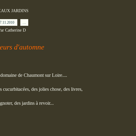
EAUX JARDINS
7.11.2010
…
ar Catherine D
eurs d'automne
u domaine de Chaumont sur Loire....
des cucurbitacées, des jolies chose, des livres,
gnoter, des jardins à revoir...