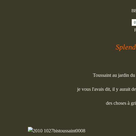
B
0
P
Splend
Toussaint au jardin d
je vous l'avais dit, il y aurait 
des choses à gri