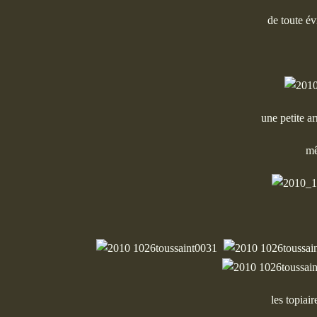
de toute év
une petite a
mê
les topiai