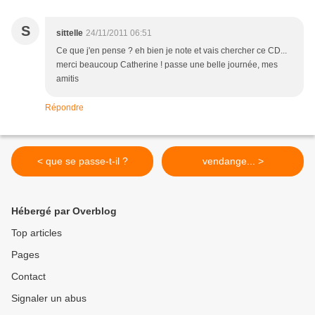
S
sittelle
24/11/2011 06:51
Ce que j'en pense ? eh bien je note et vais chercher ce CD...
merci beaucoup Catherine ! passe une belle journée, mes
amitis
Répondre
< que se passe-t-il ?
vendange... >
Hébergé par Overblog
Top articles
Pages
Contact
Signaler un abus