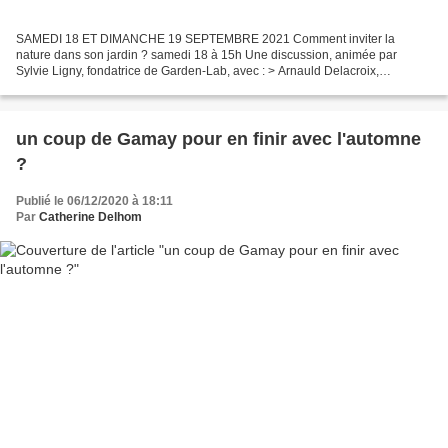
SAMEDI 18 ET DIMANCHE 19 SEPTEMBRE 2021 Comment inviter la
nature dans son jardin ? samedi 18 à 15h Une discussion, animée par
Sylvie Ligny, fondatrice de Garden-Lab, avec : > Arnauld Delacroix,
paysagiste et auteur du livre La nature en ville aux Éditions...
un coup de Gamay pour en finir avec l'automne
?
Publié le 06/12/2020 à 18:11
Par
Catherine Delhom