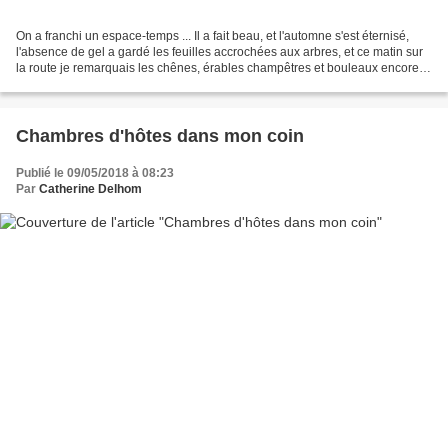
On a franchi un espace-temps ... Il a fait beau, et l'automne s'est éternisé,
l'absence de gel a gardé les feuilles accrochées aux arbres, et ce matin sur
la route je remarquais les chênes, érables champêtres et bouleaux encore
dorés malgré le ciel gris...
Chambres d'hôtes dans mon coin
Publié le 09/05/2018 à 08:23
Par
Catherine Delhom