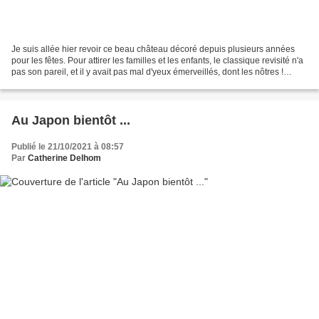
Je suis allée hier revoir ce beau château décoré depuis plusieurs années
pour les fêtes. Pour attirer les familles et les enfants, le classique revisité n'a
pas son pareil, et il y avait pas mal d'yeux émerveillés, dont les nôtres !
Cheverny appartient...
Au Japon bientôt ...
Publié le 21/10/2021 à 08:57
Par
Catherine Delhom