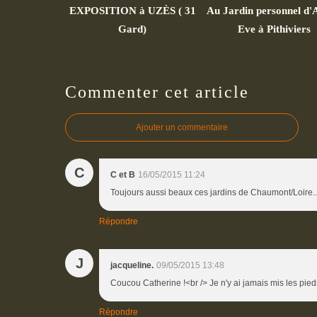
EXPOSITION à UZÈS ( 31
Au Jardin personnel d'
Gard)
Eve à Pithiviers
Commenter cet article
Ajouter un commentaire
C
C et B
16/05/2015 11:24
Toujours aussi beaux ces jardins de Chaumont/Loire...
Répondre
J
jacqueline.
09/05/2015 13:48
Coucou Catherine !<br /> Je n'y ai jamais mis les pieds
Répondre