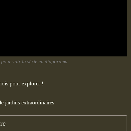
 pour voir la série en diaporama
 mois pour explorer !
re