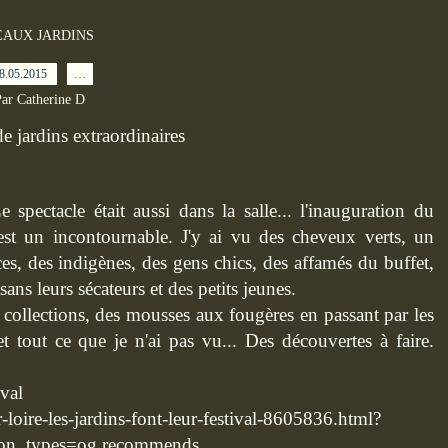
EAUX JARDINS
8.05.2015
…
ar Catherine D
 spectacle était aussi dans la salle... l'inauguration du
est un incontournable. J'y ai vu des cheveux verts, un
nces, des indigènes, des gens chics, des affamés du buffet,
ans leurs sécateurs et des petits jeunes.
de collections, des mousses aux fougères en passant par les
 et tout ce que je n'ai pas vu... Des découvertes à faire.
ival
loire-les-ja
rdins-font-leur-festival-8
605836.html?
o
n_types=og.recommends