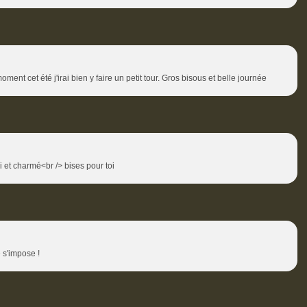
ment cet été j'irai bien y faire un petit tour. Gros bisous et belle journée
 et charmé<br /> bises pour toi
 s'impose !