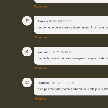
Répondre
P
Patricia
08/05/2015 10:55
Le thème de cette année est prometteur. Ah si j'ai un mo
Répondre
K
kasimir
08/05/2015 10:20
merveilleuses et tonnantes images<br /> je suis ébloui
Répondre
C
Claudine
08/05/2015 10:19
A ne pas manquer, comme d'habitude, cette jolie visite
Répondre