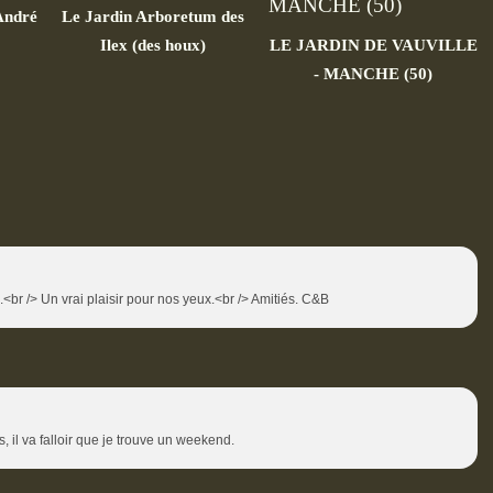
André
Le Jardin Arboretum des
Ilex (des houx)
LE JARDIN DE VAUVILLE
- MANCHE (50)
<br /> Un vrai plaisir pour nos yeux.<br /> Amitiés. C&B
, il va falloir que je trouve un weekend.