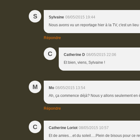
S
Sylvaine
08/05/2015 19:44
Nous avons vu un reportage hier à la TV, c'est un lieu
Répondre
C
Catherine D
08/05/2015 22:06
Et bien, viens, Sylvaine !
M
Mo
08/05/2015 13:54
Ah, ça commence déjà? Nous y allons seulement en ét
Répondre
C
Catherine Loriot
08/05/2015 10:57
Et de amies....et du soleil.....Plein de bisous pour ce