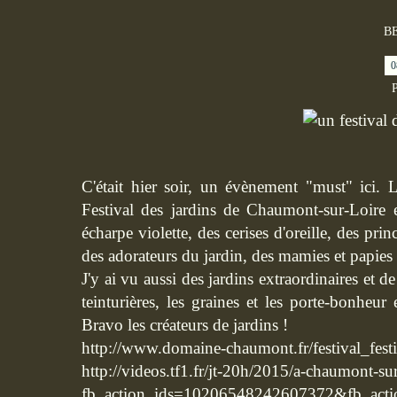
B
0
P
C'était hier soir, un évènement "must" ici. Le
Festival des jardins de Chaumont-sur-Loire 
écharpe violette, des cerises d'oreille, des pri
des adorateurs du jardin, des mamies et papies s
J'y ai vu aussi des jardins extraordinaires et 
teinturières, les graines et les porte-bonheur
Bravo les créateurs de jardins !
http://
www.domaine-chaumont.fr/
festival_fest
http://videos.tf1.fr/
jt-20h/2015/
a-chaumont-sur-
fb_action_ids=
10206548242607372&fb_acti