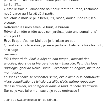
Le 18h19...
C'était le train du dimanche soir pour rentrer à Paris, l'estomac
noué parce qu'il fallait déjà partir.
Mai était le mois le plus beau, iris, roses, douceur de l'air, les
oiseaux.
Retrouver les rues sales, le bruit, le bureau.
Rêver d'un tête-à-tête avec son jardin... juste une semaine, s'il
vous plait !
Et voilà que c'est en Mai que je le laisse un peu.
Quand cet article sortira , je serai partie en balade
, à très bientôt ,
sois sage
.----------
PS: Léonard de Vinci a déjà en son temps , dessiné des
ancolies, fleurs de la Vierge et de la mélancolie, fleur des fous,
Aquilegia,
gant de Notre-Dame, Colombine
en anglais, bleue en
montagne...
Laissez l'ancolie se ressemer seule, elle n'aime ni la contrariété
ni les complications ! Ici elle est allée d'elle-même repousser
dans le gravier, au potager et dans le fond, du côté du grillage.
Sur ce je vais faire mon sac et je vous embrasse !
graine du SOL avec un allium de Gérald...