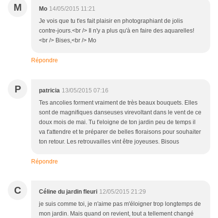
M
Mo
14/05/2015 11:21
Je vois que tu t'es fait plaisir en photographiant de jolis
contre-jours.<br /> Il n'y a plus qu'à en faire des aquarelles!
<br /> Bises,<br /> Mo
Répondre
P
patricia
13/05/2015 07:16
Tes ancolies forment vraiment de très beaux bouquets. Elles
sont de magnifiques danseuses virevoltant dans le vent de ce
doux mois de mai. Tu t'eloigne de ton jardin peu de temps il
va t'attendre et te préparer de belles floraisons pour souhaiter
ton retour. Les retrouvailles vint être joyeuses. Bisous
Répondre
C
Céline du jardin fleuri
12/05/2015 21:29
je suis comme toi, je n'aime pas m'éloigner trop longtemps de
mon jardin. Mais quand on revient, tout a tellement changé