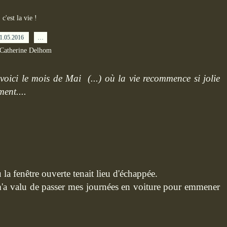
c'est la vie !
1.05.2016
…
 Catherine Delhom
oici le mois de Mai (...) où la vie recommence si jolie
ent....
 la fenêtre ouverte tenait lieu d'échappée.
m'a valu de passer mes journées en voiture pour emmener