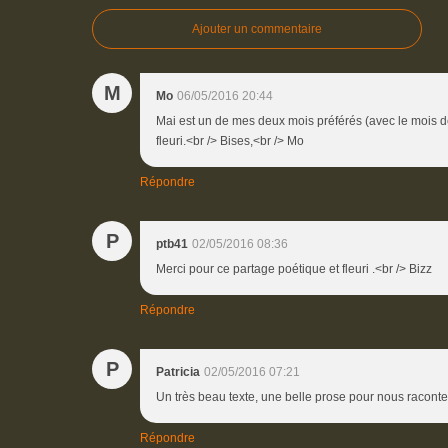
Ajouter un commentaire
M
Mo
06/05/2016 20:44
Mai est un de mes deux mois préférés (avec le mois de 
fleuri.<br /> Bises,<br /> Mo
Répondre
P
ptb41
02/05/2016 08:36
Merci pour ce partage poétique et fleuri .<br /> Bizz
Répondre
P
Patricia
02/05/2016 07:21
Un très beau texte, une belle prose pour nous raconte
Répondre