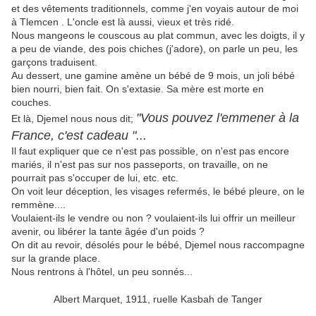
et des vêtements traditionnels, comme j'en voyais autour de moi
à Tlemcen . L'oncle est là aussi, vieux et très ridé.
Nous mangeons le couscous au plat commun, avec les doigts, il y
a peu de viande, des pois chiches (j'adore), on parle un peu, les
garçons traduisent.
Au dessert, une gamine amène un bébé de 9 mois, un joli bébé
bien nourri, bien fait. On s'extasie. Sa mère est morte en
couches.
"Vous pouvez l'emmener à la
Et là, Djemel nous nous dit;
France, c'est cadeau "...
Il faut expliquer que ce n'est pas possible, on n'est pas encore
mariés, il n'est pas sur nos passeports, on travaille, on ne
pourrait pas s'occuper de lui, etc. etc.
On voit leur déception, les visages refermés, le bébé pleure, on le
remmène....
Voulaient-ils le vendre ou non ? voulaient-ils lui offrir un meilleur
avenir, ou libérer la tante âgée d'un poids ?
On dit au revoir, désolés pour le bébé, Djemel nous raccompagne
sur la grande place.
Nous rentrons à l'hôtel, un peu sonnés...
Albert Marquet, 1911, ruelle Kasbah de Tanger