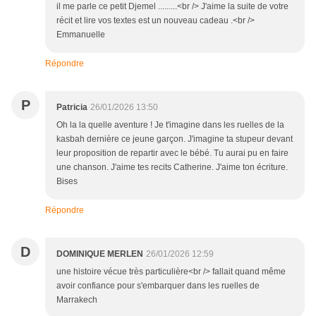
il me parle ce petit Djemel .........<br /> J'aime la suite de votre
récit et lire vos textes est un nouveau cadeau .<br />
Emmanuelle
Répondre
P
Patricia
26/01/2026 13:50
Oh la la quelle aventure ! Je t'imagine dans les ruelles de la
kasbah dernière ce jeune garçon. J'imagine ta stupeur devant
leur proposition de repartir avec le bébé. Tu aurai pu en faire
une chanson. J'aime tes recits Catherine. J'aime ton écriture.
Bises
Répondre
D
DOMINIQUE MERLEN
26/01/2026 12:59
une histoire vécue très particulière<br /> fallait quand même
avoir confiance pour s'embarquer dans les ruelles de
Marrakech