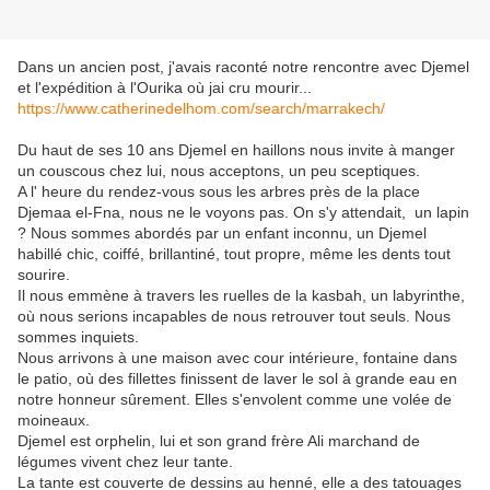
Dans un ancien post, j'avais raconté notre rencontre avec Djemel
et l'expédition à l'Ourika où jai cru mourir...
https://www.catherinedelhom.com/search/marrakech/
Du haut de ses 10 ans Djemel en haillons nous invite à manger
un couscous chez lui, nous acceptons, un peu sceptiques.
A l' heure du rendez-vous sous les arbres près de la place
Djemaa el-Fna, nous ne le voyons pas. On s'y attendait, un lapin
? Nous sommes abordés par un enfant inconnu, un Djemel
habillé chic, coiffé, brillantiné, tout propre, même les dents tout
sourire.
Il nous emmène à travers les ruelles de la kasbah, un labyrinthe,
où nous serions incapables de nous retrouver tout seuls. Nous
sommes inquiets.
Nous arrivons à une maison avec cour intérieure, fontaine dans
le patio, où des fillettes finissent de laver le sol à grande eau en
notre honneur sûrement. Elles s'envolent comme une volée de
moineaux.
Djemel est orphelin, lui et son grand frère Ali marchand de
légumes vivent chez leur tante.
La tante est couverte de dessins au henné, elle a des tatouages