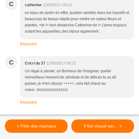
C
catherine
11/06/2017 09:31
un bijou de jardin en effet, quelles variétés dans les massifs et
beaucoup de beaux objets pour mettre en valeur fleurs et
plantes..<br /> bon dimanche Catherine<br /> j'aime toujours
autant tes aquarelles, des bijoux également..
Répondre
C
Cricri du 37
11/06/2017 09:23
Un régal à zieuter, un Bonheur de l'imaginer, quelle
merveilleux moment de zénitude et de délices tu as dû
passer, je m'en réjouis +++++, cela fait chaud au
coeur...bizzzzzzzzzzzzzzz
Répondre
< Fête des mamans
Il fait chaud sec... >