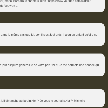
el, ma foi Barbara le chante si bien : https://www.youtube.com/watch?
e Vouvray....
amie dans le même cas que toi, son fils est tout près, il a eu un enfant qu'elle ne
jour est pure générosité de votre part.<br /> Je me permets une pensée qui
t joli dimanche au jardin.<br /> Je vous le souhaite.<br /> Michelle