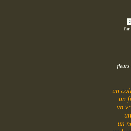
2
Par
fleurs
un col
un f
un v
un
un n