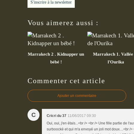
S'inscrire à la newsletter
Vous aimerez aussi :
Marrakech 2 . Kidnapper un
Marrakech 1. Vallée
bébé !
l'Ourika
Commenter cet article
Ajouter un commentaire
C
Cricri du 37
11/06/2017 09:30
Oui, oui, j'en étais...<br /> <br /> Une fille partie de l
surboocké et qui m'a envoyé un joli mot doux....<br /> <