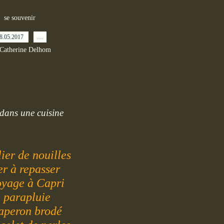
se souvenir
8.05.2017
…
 Catherine Delhom
 dans une cuisine
lier de nouilles
er à repasser
oyage à Capri
 parapluie
aperon brodé