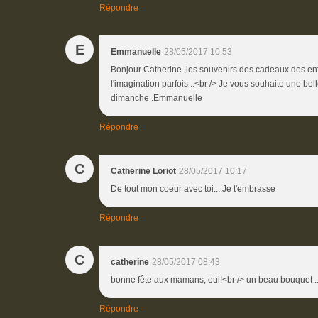
Répondre
E
Emmanuelle
28/05/2017 10:53
Bonjour Catherine ,les souvenirs des cadeaux des enf
l'imagination parfois ..<br /> Je vous souhaite une bel
dimanche .Emmanuelle
Répondre
C
Catherine Loriot
28/05/2017 10:17
De tout mon coeur avec toi....Je t'embrasse
Répondre
C
catherine
28/05/2017 08:43
bonne fête aux mamans, oui!<br /> un beau bouquet .
Répondre