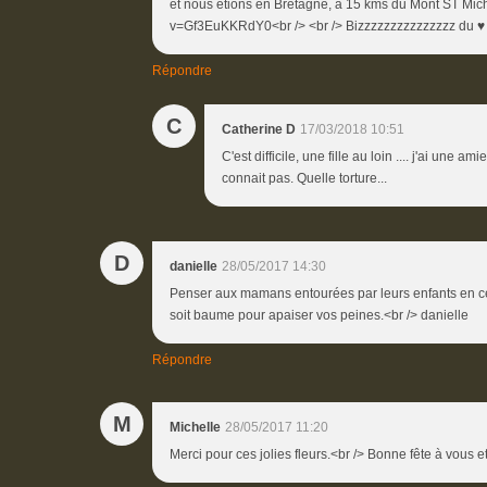
et nous étions en Bretagne, à 15 kms du Mont ST Mich
v=Gf3EuKKRdY0<br /> <br /> Bizzzzzzzzzzzzzzz du ♥ d
Répondre
C
Catherine D
17/03/2018 10:51
C'est difficile, une fille au loin .... j'ai une 
connait pas. Quelle torture...
D
danielle
28/05/2017 14:30
Penser aux mamans entourées par leurs enfants en ce 
soit baume pour apaiser vos peines.<br /> danielle
Répondre
M
Michelle
28/05/2017 11:20
Merci pour ces jolies fleurs.<br /> Bonne fête à vous e