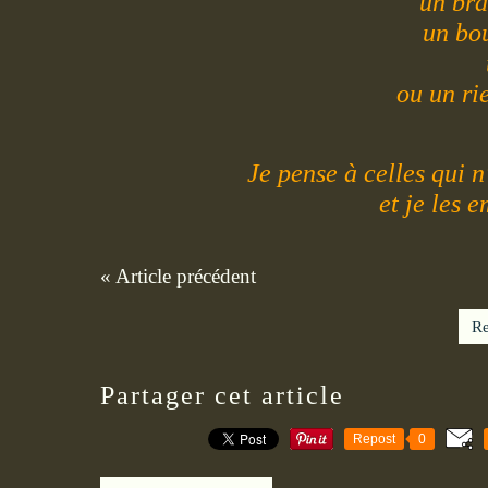
un bra
un bou
ou un ri
Je pense à celles qui n
et je les e
« Article précédent
Re
Partager cet article
Repost
0