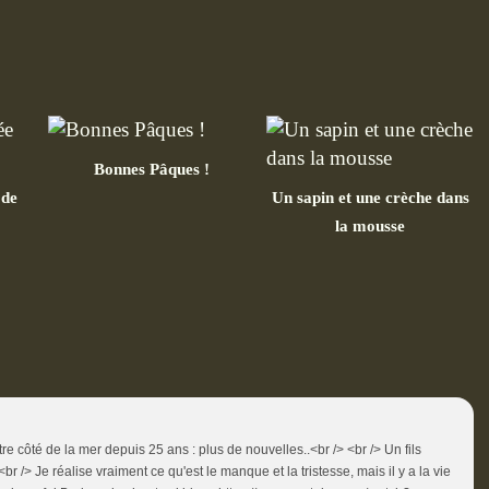
Bonnes Pâques !
 de
Un sapin et une crèche dans
la mousse
'autre côté de la mer depuis 25 ans : plus de nouvelles..<br /> <br /> Un fils
br /> Je réalise vraiment ce qu'est le manque et la tristesse, mais il y a la vie