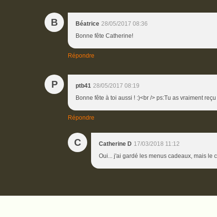
B
Béatrice
28/05/2017 08:36
Bonne fête Catherine!
Répondre
P
ptb41
28/05/2017 08:19
Bonne fête à toi aussi ! :)<br /> ps:Tu as vraiment reçu
Répondre
C
Catherine D
17/03/2018 11:12
Oui... j'ai gardé les menus cadeaux, mais le co