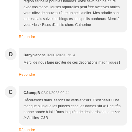
région est belle pour les balades .Votre savoir en peinture
avec vos merveilleuses aquarelles peut être avec vos amies
vous allez de nouveau faire un petit atelier .Mes priorité sont
autres mais suivre les blogs est des petits bonheurs .Merci à
vous <br /> Bises d'amitié chère Catherine
Répondre
D
Danyblanche
02/01/2023 19:14
Merci de nous faire profiter de ces décorations magnifiques !
Répondre
C
C&amp;B
02/01/2023 09:44
Décorations dans les tons de verts et d'ors. C'est beau ! Il ne
manque plus que les princes et belles dames.<br /> Une très
bonne année à toi ! Dans la quiétude des bords de Loire.<br
/> Amitiés. C&B
Répondre