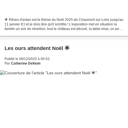
🌟 Rêves d'antan est le thème du Noël 2025 de Chaumont sur Loire jusqu'au
11 janvier ICI et je dois dire qu'il scintille ! L'exposition met en situation la
famille un soir de réveillon, tout le château est décoré, la table mise, on peut
visiter les cuisines,...
Les ours attendent Noël 🌟
Publié le 08/12/2025 à 00:52
Par
Catherine Delhom