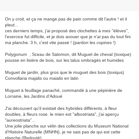
On y croit, et ça ne mange pas de pain comme dit l'autre ! et il
pleut...
ces derniers temps, j'ai proposé des clochettes à mes "élèves",
l'exercice fut difficile, et je dois avouer que je n'ai pas du tout fini
ma planche. 3 h, c'est vite passé ! (pardon les copines !)
Polygonum , Sceau de Salomon, dit Muguet de cheval (toxique)
pousse en lisière de bois, sur les talus ombragés et humides
Muguet de jardin, plus gros que le muguet des bois (toxiqus)
Convollaria majalis ou maialis en latin
Muguet à feuillage panaché, commandé à une pépinière de
Lorraine, les Jardins d'Adoué
J'ai découvert qu'il existait des hybrides différents, à fleur
doubles, à fleurs rose. le mien est "albostriata", j'ai aperçu
"aureostriata"...
Une jolie planche sur vélin des collections du Museum National
d'Histoire Naturelle (MNHN), je ne sais pas de qui est cette
planche (Redouté)