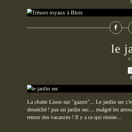
P
le j
C'
2
P
La chatte Lison sur "gazon"... Le jardin sec c'es
desséché ! pas un jardin sec.... malgré les ar
retour des vacances ! Il y a ce qui résiste...