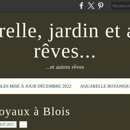
elle, jardin et 
rêves...
...et autres rêves
BLES MISE À JOUR DÉCEMBRE 2022
AQUARELLE BOTANIQU
royaux à Blois
8.07.2015
…