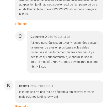
adaptes ton jardin au sec, souviens-toi de l'an passé où on a
eu de l'humidité tout l'été ?????????? <br /> Bon courage et
bisous
Répondre
C
Catherine D
25/07/2015 11:35
Affligée non, réaliste, oui...<br /> les années passant
la terre est de plus en plus basse et les aides
coûteuses et pas forcément faciles à trouver. Il y a
des trucs qui supportent tout, le chaud, le sec, le
froid, le mouillé...<br /> Et l'eau devient rare et chère !
<br /> Bises
K
kasimir
25/07/2015 10:31
le jardin sec n'a pas l'air de déplaire à ton chat<br /> <br />
mais oui, nos jardins revivront !
Répondre