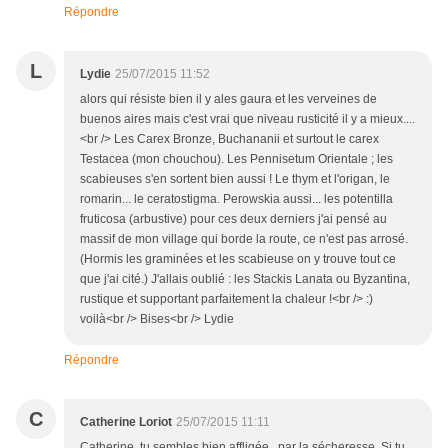
Répondre
L
Lydie
25/07/2015 11:52
alors qui résiste bien il y ales gaura et les verveines de
buenos aires mais c'est vrai que niveau rusticité il y a mieux....
<br /> Les Carex Bronze, Buchananii et surtout le carex
Testacea (mon chouchou). Les Pennisetum Orientale ; les
scabieuses s'en sortent bien aussi ! Le thym et l'origan, le
romarin... le ceratostigma. Perowskia aussi... les potentilla
fruticosa (arbustive) pour ces deux derniers j'ai pensé au
massif de mon village qui borde la route, ce n'est pas arrosé.
(Hormis les graminées et les scabieuse on y trouve tout ce
que j'ai cité.) J'allais oublié : les Stackis Lanata ou Byzantina,
rustique et supportant parfaitement la chaleur !<br /> :)
voilà<br /> Bises<br /> Lydie
Répondre
C
Catherine Loriot
25/07/2015 11:11
Catherine, tu sembles bien affligée...par la sécheresse. Si tu