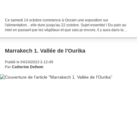
Ce samedi 14 octobre commence à Onzain une exposition sur
l'alimentation... elle dure jusqu'au 22 octobre. Sujet essentiel ! Du pain au
miel en passant par les végétaux et que sais-je encore, il y aura dans la
salle, des objets sur chaque thème, et des...
Marrakech 1. Vallée de l'Ourika
Publié le 04/10/2023 à 12:49
Par
Catherine Delhom