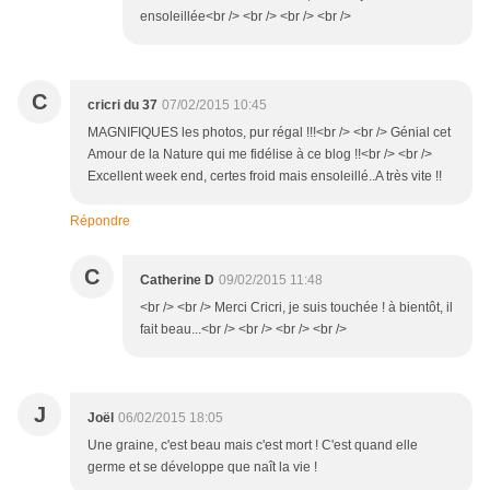
ensoleillée<br /> <br /> <br /> <br />
C
cricri du 37
07/02/2015 10:45
MAGNIFIQUES les photos, pur régal !!!<br /> <br /> Génial cet
Amour de la Nature qui me fidélise à ce blog !!<br /> <br />
Excellent week end, certes froid mais ensoleillé..A très vite !!
Répondre
C
Catherine D
09/02/2015 11:48
<br /> <br /> Merci Cricri, je suis touchée ! à bientôt, il
fait beau...<br /> <br /> <br /> <br />
J
Joël
06/02/2015 18:05
Une graine, c'est beau mais c'est mort ! C'est quand elle
germe et se développe que naît la vie !