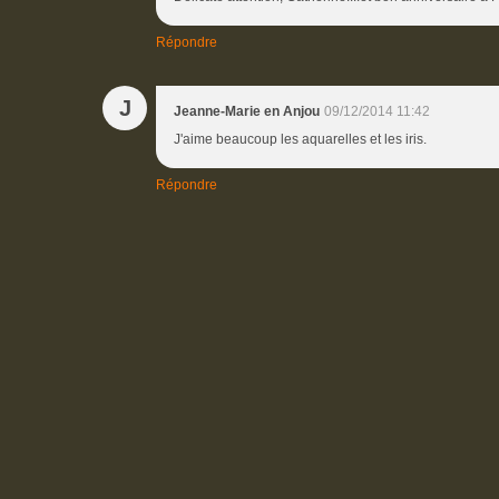
Répondre
J
Jeanne-Marie en Anjou
09/12/2014 11:42
J'aime beaucoup les aquarelles et les iris.
Répondre