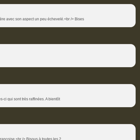
ière avec son aspect un peu échevelé.<br /> Bises
-ci qui sont très raffinées. A bientôt
Françoise.<br /> Bisous à toutes les 2