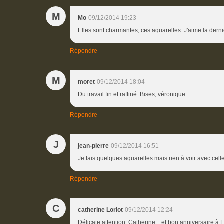
M
Mo
09/12/2014 19:23
Elles sont charmantes, ces aquarelles. J'aime la dern
Répondre
M
moret
09/12/2014 18:04
Du travail fin et raffiné. Bises, véronique
Répondre
J
jean-pierre
09/12/2014 16:51
Je fais quelques aquarelles mais rien à voir avec celles
Répondre
C
catherine Loriot
09/12/2014 12:24
Délicate attention, Catherine....et bon anniversaire à 