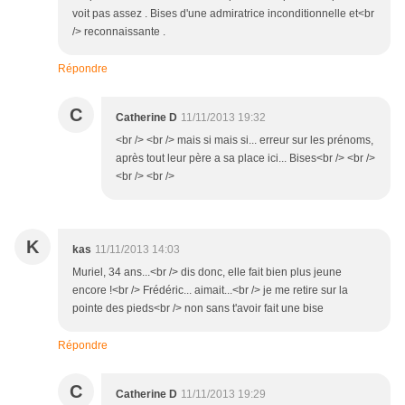
voit pas assez . Bises d'une admiratrice inconditionnelle et<br
/> reconnaissante .
Répondre
C
Catherine D
11/11/2013 19:32
<br /> <br /> mais si mais si... erreur sur les prénoms,
après tout leur père a sa place ici... Bises<br /> <br />
<br /> <br />
K
kas
11/11/2013 14:03
Muriel, 34 ans...<br /> dis donc, elle fait bien plus jeune
encore !<br /> Frédéric... aimait...<br /> je me retire sur la
pointe des pieds<br /> non sans t'avoir fait une bise
Répondre
C
Catherine D
11/11/2013 19:29