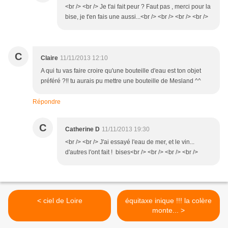
<br /> <br /> Je t'ai fait peur ? Faut pas , merci pour la
bise, je t'en fais une aussi...<br /> <br /> <br /> <br />
C
Claire
11/11/2013 12:10
A qui tu vas faire croire qu'une bouteille d'eau est ton objet
préféré ?!! tu aurais pu mettre une bouteille de Mesland ^^
Répondre
C
Catherine D
11/11/2013 19:30
<br /> <br /> J'ai essayé l'eau de mer, et le vin...
d'autres l'ont fait ! bises<br /> <br /> <br /> <br />
< ciel de Loire
équitaxe inique !!! la colère
monte... >