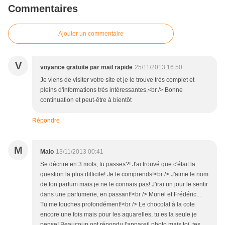
Commentaires
Ajouter un commentaire
V
voyance gratuite par mail rapide
25/11/2013 16:50
Je viens de visiter votre site et je le trouve très complet et
pleins d'informations très intéressantes.<br /> Bonne
continuation et peut-être à bientôt
Répondre
M
Malo
13/11/2013 00:41
Se décrire en 3 mots, tu passes?! J'ai trouvé que c'était la
question la plus difficile! Je te comprends!<br /> J'aime le nom
de ton parfum mais je ne le connais pas! J'irai un jour le sentir
dans une parfumerie, en passant!<br /> Muriel et Frédéric...
Tu me touches profondément!<br /> Le chocolat à la cote
encore une fois mais pour les aquarelles, tu es la seule je
pense! Beaucoup ont répondu l'appareil photo mais toi, tes