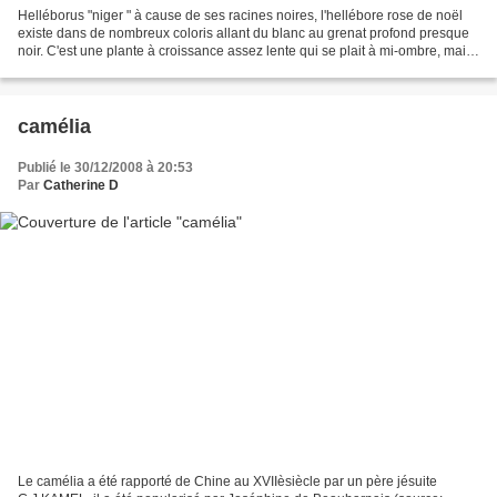
Helléborus "niger " à cause de ses racines noires, l'hellébore rose de noël
existe dans de nombreux coloris allant du blanc au grenat profond presque
noir. C'est une plante à croissance assez lente qui se plait à mi-ombre, mais
celle-ci a été plantée...
camélia
Publié le 30/12/2008 à 20:53
Par
Catherine D
Le camélia a été rapporté de Chine au XVIIèsiècle par un père jésuite