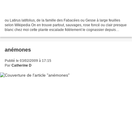
ou Latirus latifolius, de la famille des Fabacées ou Gesse à large feuilles
selon Wikipedia On en trouve partout, sauvages, rose foncé ou clair presque
blanc chez moi cette plante escalade fidèlement le cognassier depuis
plusieurs années, se répand dans...
anémones
Publié le 03/02/2009 à 17:15
Par
Catherine D