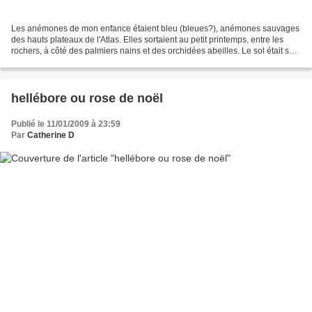
Les anémones de mon enfance étaient bleu (bleues?), anémones sauvages
des hauts plateaux de l'Atlas. Elles sortaient au petit printemps, entre les
rochers, à côté des palmiers nains et des orchidées abeilles. Le sol était sec
et caillouteux, elles n'étaient...
hellébore ou rose de noël
Publié le 11/01/2009 à 23:59
Par
Catherine D