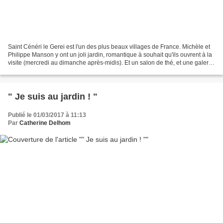
Saint Cénéri le Gerei est l'un des plus beaux villages de France. Michèle et
Philippe Manson y ont un joli jardin, romantique à souhait qu'ils ouvrent à la
visite (mercredi au dimanche après-midis). Et un salon de thé, et une galerie
d'exposition.Ils...
" Je suis au jardin ! "
Publié le 01/03/2017 à 11:13
Par
Catherine Delhom