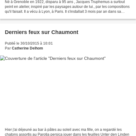
Né à Grenoble en 1922, disparu à 95 ans , Jacques Truphemus a surtout
peint en atelier, inspiré par les paysages autour de lui., par les compositions
qu'il faisait. Il a vécu à Lyon, à Paris. Il s'installait 3 mois par an dans sa
maison des Cévennes pour...
Derniers feux sur Chaumont
Publié le 30/10/2015 à 10:01
Par
Catherine Delhom
Hier j'ai déjeuné au bar à pâtes au soleil avec ma fille, on a regardé les
chatons assortis au Parotia persica jouer dans les feuilles Unter den Linden