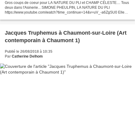
Gros coups de coeur pour LA NATURE DU PLI et CHAMP CÉLESTE.... Tous
deux dans l'Asinerie... SIMONE PHEULPIN, LA NATURE DU PLI
https://www.youtube.com/watch?time_continue=14&v=uV_-a6ZgSU0 Elle
plie du coton écru en petits plis, Ses oeuvres sortent de son...
Jacques Truphemus à Chaumont-sur-Loire (Art
contemporain à Chaumont 1)
Publié le 26/08/2018 à 10:35
Par
Catherine Delhom