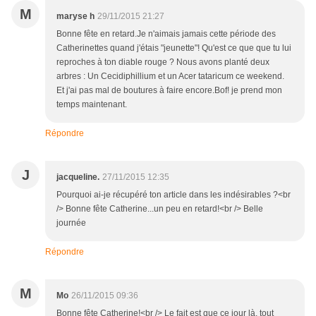
M
maryse h
29/11/2015 21:27
Bonne fête en retard.Je n'aimais jamais cette période des
Catherinettes quand j'étais "jeunette"! Qu'est ce que que tu lui
reproches à ton diable rouge ? Nous avons planté deux
arbres : Un Cecidiphillium et un Acer tataricum ce weekend.
Et j'ai pas mal de boutures à faire encore.Bof! je prend mon
temps maintenant.
Répondre
J
jacqueline.
27/11/2015 12:35
Pourquoi ai-je récupéré ton article dans les indésirables ?<br
/> Bonne fête Catherine...un peu en retard!<br /> Belle
journée
Répondre
M
Mo
26/11/2015 09:36
Bonne fête Catherine!<br /> Le fait est que ce jour là, tout