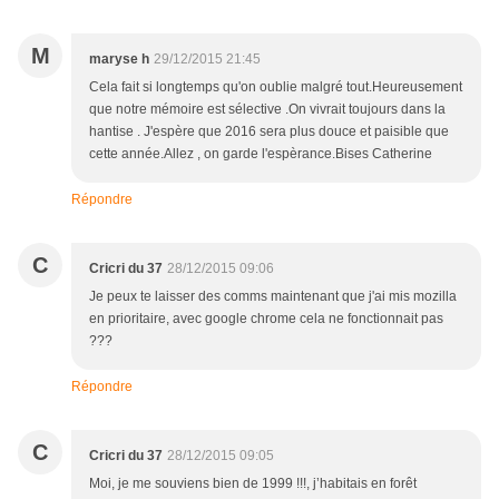
M
maryse h
29/12/2015 21:45
Cela fait si longtemps qu'on oublie malgré tout.Heureusement
que notre mémoire est sélective .On vivrait toujours dans la
hantise . J'espère que 2016 sera plus douce et paisible que
cette année.Allez , on garde l'espèrance.Bises Catherine
Répondre
C
Cricri du 37
28/12/2015 09:06
Je peux te laisser des comms maintenant que j'ai mis mozilla
en prioritaire, avec google chrome cela ne fonctionnait pas
???
Répondre
C
Cricri du 37
28/12/2015 09:05
Moi, je me souviens bien de 1999 !!!, j’habitais en forêt