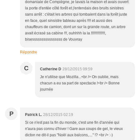
domaniale de Compiègne, je lavais la maison et avais ouvert
la porte d'entée côté forêt et j'entendais des bruits sinistres
sans arrêt : c'était les arbres qui tombaient dans la forêt juste
en face, quel sinsistre tableau après !!!! et aussi des
chauffeurs de camion, dont un sur la grande route, un arbre
avait écrasé sa cabine !!!, ouhhhh la la !!!!!!!!!!!!!!!,
bisessssssssssssssss de Vouvray
Répondre
C
Catherine D
28/12/2015 09:59
Je n'utilise que Mozilla...<br /> On oublie, mais
chacun a eu sa part de spectacle !<br /> Bonne
journée
P
Patrick L.
28/12/2015 02:19
Si ce n'est pas la fin du monde, c'est une fin d'année qui
n'aura pas connu d'hiver ! Gare aux coups de gel, le vieux
dicton ne dit-il pas "Noël aux balcons,...." !? <br /> :-)