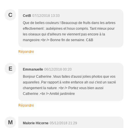
C
CetB
07/12/2018 13:33
Que de belles couleurs ! Beaucoup de fruits dans les arbres
effectivement : aubépines et houx compris. Tant mieux pour
les oiseaux qui d'ailleurs ne viennent pas encore à la
mangeoire.<br /> Bonne fin de semaine. C&B
Répondre
E
Emmanuelle
06/12/2018 00:20
Bonjour Catherine .Vous faites d'aussi jolies photos que vos
aquarelles .Par rapport à votre enfance ah oui c'est un sacré
changement la nature .<br /> Portez vous bien aussi
Catherine .<br /> Amitié jardinière
Répondre
M
Malorie Hicorne
05/12/2018 21:29