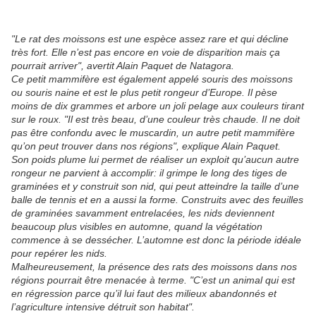
"Le rat des moissons est une espèce assez rare et qui décline
très fort. Elle n’est pas encore en voie de disparition mais ça
pourrait arriver", avertit Alain Paquet de Natagora.
Ce petit mammifère est également appelé souris des moissons
ou souris naine et est le plus petit rongeur d’Europe. Il pèse
moins de dix grammes et arbore un joli pelage aux couleurs tirant
sur le roux. "Il est très beau, d’une couleur très chaude. Il ne doit
pas être confondu avec le muscardin, un autre petit mammifère
qu’on peut trouver dans nos régions", explique Alain Paquet.
Son poids plume lui permet de réaliser un exploit qu’aucun autre
rongeur ne parvient à accomplir: il grimpe le long des tiges de
graminées et y construit son nid, qui peut atteindre la taille d’une
balle de tennis et en a aussi la forme. Construits avec des feuilles
de graminées savamment entrelacées, les nids deviennent
beaucoup plus visibles en automne, quand la végétation
commence à se dessécher. L’automne est donc la période idéale
pour repérer les nids.
Malheureusement, la présence des rats des moissons dans nos
régions pourrait être menacée à terme. "C’est un animal qui est
en régression parce qu’il lui faut des milieux abandonnés et
l’agriculture intensive détruit son habitat".