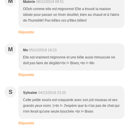
M
Malorie
06/12/2019 09:51
OOoh comme elle est mignonne! Elle a trouvé la maison
idéale pour passer un hiver douillet, bien au chaud et à l'abris
de l'humidité! Pas bêtes ces p'tites bêtes!
Répondre
M
Mo
05/12/2019 18:23
Elle est vraiment mignonne et une bête aussi minuscule ne
doit pas faire de dégâts!<br /> Bises,<br /> Mo
Répondre
S
Sylvaine
04/12/2019 23:20
Cette petite souris est craquante avec son joli museau et ses
grands yeux noirs :)<br /> J'espère que tu n'as pas de chat qui
n'en ferait qu'une seule bouchée.<br /> Bises
Répondre