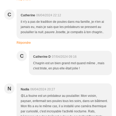
C
Catherine
06/04/2024 22:12
il n'y a pas de tradition de poules dans ma famille, je n'en ai
jamais eu, mais je sais que les prédateurs se pressent au
poulailler la nuit..pauvre Josette, je compatis à ton chagrin..
Répondre
C
Catherine D
07/04/2024 09:16
Chagrin est un bien grand mot quand même , mais
c'est triste, en plus elle était jolie !
N
Nadia
06/04/2024 20:27
😡La fouine est un prédateur au poulailler. Mon voisin,
paysan, enfermait ses poules tous les soirs, dans un bâtiment.
Mon fils a eu le même cas, il a installé une caméra thermique
par curiosité, c'est incroyable l'activité nocturne. Rats,