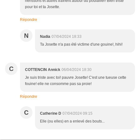
hérissons et autres traînent autour du poulailler! Bien triste
pour toi et ta Josette.
Répondre
N
Nadia
07/04/2024 18:33
Ta Josette n'a pas été victime d'une gouine!, hihi!
C
COTTENCIN Annick
06/04/2024 18:30
Je suis triste avec toi! pauvre Josette! C'est une tueuse cette
fouine! elle ne consomme pas sa proie!
Répondre
C
Catherine D
07/04/2024 09:15
Elle (ou elles) en a enlevé des bouts...