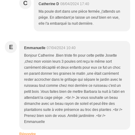
C
Catherine D
08/04/2024 17:40
Ma poule dort dans une pièce fermée, j'attends un
piège. En attendant je laisse un oeuf bien en vue,
elle l'a embarqué la nuit dernière.
E
Emmanuelle
07/04/2024 10:40
Bonjour Catherine .Bien triste fin pour cette petite Josette
,chez mon voisin leurs 3 poules ont reçu le même sort
carrément décapité et deux enfants pour eux ce fut un choc
en parant donner les graines le matin ,une était carrément
rester accrocher dans le grillage qui sépare le jardin avec le
ruisseau tout comme chez moi derrière ce ruisseau c'est un
petit bois .Vous faites bien de mettre Barbara la nuit à l'abri en
attendant la cage piège ..<br /> Je vous souhaite un beau
dimanche avec un beau rayon de soleil et peut être des
plantations suite à votre présence au troc des plantes .<br />
Prenez bien soin de vous .Amitié jardinière .<br />
Emmanuelle
Répondre