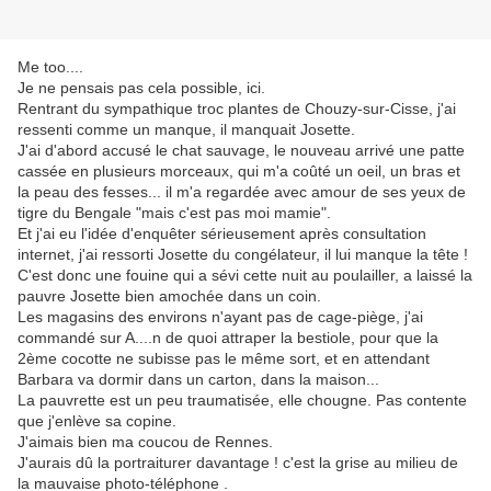
Me too....
Je ne pensais pas cela possible, ici.
Rentrant du sympathique troc plantes de Chouzy-sur-Cisse, j'ai
ressenti comme un manque, il manquait Josette.
J'ai d'abord accusé le chat sauvage, le nouveau arrivé une patte
cassée en plusieurs morceaux, qui m'a coûté un oeil, un bras et
la peau des fesses... il m'a regardée avec amour de ses yeux de
tigre du Bengale "mais c'est pas moi mamie".
Et j'ai eu l'idée d'enquêter sérieusement après consultation
internet, j'ai ressorti Josette du congélateur, il lui manque la tête !
C'est donc une fouine qui a sévi cette nuit au poulailler, a laissé la
pauvre Josette bien amochée dans un coin.
Les magasins des environs n'ayant pas de cage-piège, j'ai
commandé sur A....n de quoi attraper la bestiole, pour que la
2ème cocotte ne subisse pas le même sort, et en attendant
Barbara va dormir dans un carton, dans la maison...
La pauvrette est un peu traumatisée, elle chougne. Pas contente
que j'enlève sa copine.
J'aimais bien ma coucou de Rennes.
J'aurais dû la portraiturer davantage ! c'est la grise au milieu de
la mauvaise photo-téléphone .