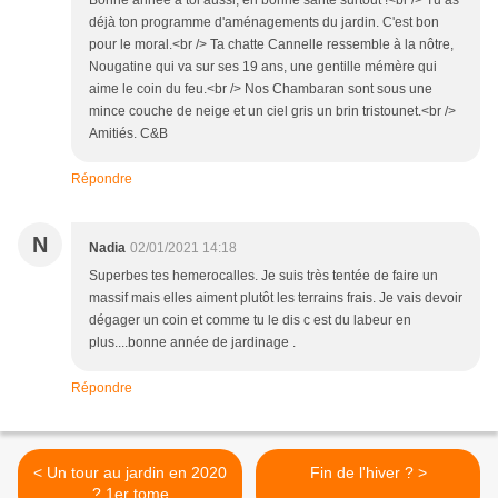
Bonne année à toi aussi, en bonne santé surtout !<br /> Tu as
déjà ton programme d'aménagements du jardin. C'est bon
pour le moral.<br /> Ta chatte Cannelle ressemble à la nôtre,
Nougatine qui va sur ses 19 ans, une gentille mémère qui
aime le coin du feu.<br /> Nos Chambaran sont sous une
mince couche de neige et un ciel gris un brin tristounet.<br />
Amitiés. C&B
Répondre
N
Nadia
02/01/2021 14:18
Superbes tes hemerocalles. Je suis très tentée de faire un
massif mais elles aiment plutôt les terrains frais. Je vais devoir
dégager un coin et comme tu le dis c est du labeur en
plus....bonne année de jardinage .
Répondre
< Un tour au jardin en 2020
Fin de l'hiver ? >
? 1er tome