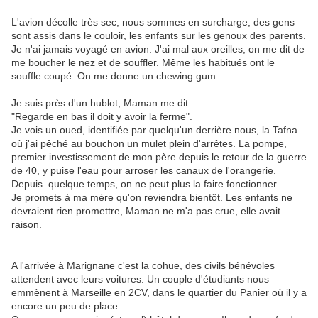
L'avion décolle très sec, nous sommes en surcharge, des gens
sont assis dans le couloir, les enfants sur les genoux des parents.
Je n'ai jamais voyagé en avion. J'ai mal aux oreilles, on me dit de
me boucher le nez et de souffler. Même les habitués ont le
souffle coupé. On me donne un chewing gum.
Je suis près d'un hublot, Maman me dit:
"Regarde en bas il doit y avoir la ferme".
Je vois un oued, identifiée par quelqu'un derrière nous, la Tafna
où j'ai pêché au bouchon un mulet plein d'arrêtes. La pompe,
premier investissement de mon père depuis le retour de la guerre
de 40, y puise l'eau pour arroser les canaux de l'orangerie.
Depuis quelque temps, on ne peut plus la faire fonctionner.
Je promets à ma mère qu'on reviendra bientôt. Les enfants ne
devraient rien promettre, Maman ne m'a pas crue, elle avait
raison.
A l'arrivée à Marignane c'est la cohue, des civils bénévoles
attendent avec leurs voitures. Un couple d'étudiants nous
emmènent à Marseille en 2CV, dans le quartier du Panier où il y a
encore un peu de place.