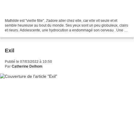
Mathilde est "vieille fille". J'adore aller chez elle, car elle vit seule et et
semble heureuse au bout du monde. Ses yeux sont un peu globuleux, clairs
et rieurs. Adolescente, une hydrocution a endommagé son cerveau . Une de
ses jambes fonctionne mal...
Exil
Publié le 07/03/2022 à 10:50
Par
Catherine Delhom