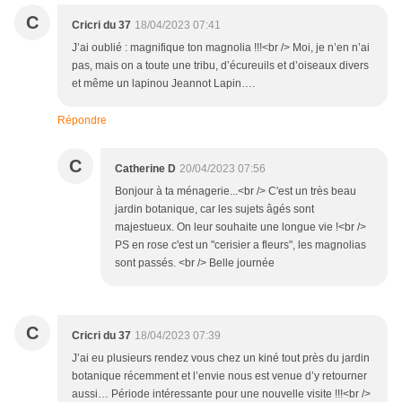
C
Cricri du 37
18/04/2023 07:41
J’ai oublié : magnifique ton magnolia !!!<br /> Moi, je n’en n’ai
pas, mais on a toute une tribu, d’écureuils et d’oiseaux divers
et même un lapinou Jeannot Lapin….
Répondre
C
Catherine D
20/04/2023 07:56
Bonjour à ta ménagerie...<br /> C'est un très beau
jardin botanique, car les sujets âgés sont
majestueux. On leur souhaite une longue vie !<br />
PS en rose c'est un "cerisier a fleurs", les magnolias
sont passés. <br /> Belle journée
C
Cricri du 37
18/04/2023 07:39
J’ai eu plusieurs rendez vous chez un kiné tout près du jardin
botanique récemment et l’envie nous est venue d’y retourner
aussi… Période intéressante pour une nouvelle visite !!!<br />