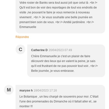
Votre rosier de Banks sera tout aussi joli que celui là .<br />
Qu'il est bon de voir des reportages de tout vos endroits de
visite ,ne pouvant le faire je vous remercie à nouveau
vivement ..<br /> Je vous souhaite une belle journée en
prenant bien soin de vous .<br /> Amitié jardinière .<br />
Emmanuelle
Répondre
C
Catherine D
20/04/2023 07:49
Chère Emmanuelle je c'est un plaisir de faire
découvrir des lieux qui en valent la peine, je sais
qu'il est frustrant de ne pas pouvoir tout voir...<br />
Belle journée, je vous embrasse.
M
maryse h
18/04/2023 17:16
Le Botanique , un lieu chargé de souvenirs pour moi .C'était
l'une des promenades du Dimanche où il fallait aller et...se
montrer !!!